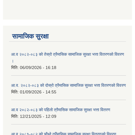
आ ब २०७७।७८ को लागी बेरोजगार व्यक्ति सूचीकरण सम्बन्धी सूचना ।।
आ ब २०७८।७९ को दोश्रो त्रैमासिक सामाजिक सुरक्षा भत्ता वितरण सम्बन्धी सूचना।।
सामाजिक सुरक्षा
आ व २०७४।७५ को मनहरी गाउँपालिका भित्र रहेका सामुदाियीक विद्यालयहरुको अन्तिम लेखा परिक्षकको लागि विद्यालयहरुबाट प्राप्त सिफारिस बमोजिम तपशिलका सुचिकृत रजिस्टर्ड अडिटरहरुलाई निम्न अनुसार विद्यालयहरुमा लेखा परिक्षण गर्नको लागि स्विकृती प्रदान गरिएको छ।
आ.व २०८२-०८३ को तेस्रो त्रैमासिक सामाजिक सुरक्षा भत्ता वितरणको विवरण
।
मिति:
06/09/2026 - 16:18
आ व २०७६।७७ को प्रगति प्रतिबेदन मनहरी गा पा।। मितिः २०७७ असार १०
आ.व. २०८२-०८३ को दोस्रो त्रैमासिक सामाजिक सुरक्षा भत्ता वितरणको विवरण
मिति:
01/09/2026 - 14:55
आ.व २०८२-०८३ को पहिलो त्रैमासिक सामाजिक सुरक्षा भत्ता वितरण
आ.ब.२०७४/७५ को लागि मौजुदा सूचिमा समावेश वा अद्यावधिक गर्ने सूचना
मिति:
12/21/2025 - 12:09
आ.व २०८१-०८२ को चौथो त्रैंमासिक सामाजिक सुरक्षा वितरणको विवरण
आन्तरिक मामिला तथा कानुन मन्त्रालयको द्वन्द्व प्रभावित परिवारलाई आर्थिक सहायता गर्ने कार्यक्रमको म्याद थप सम्बन्धी सूचना।।