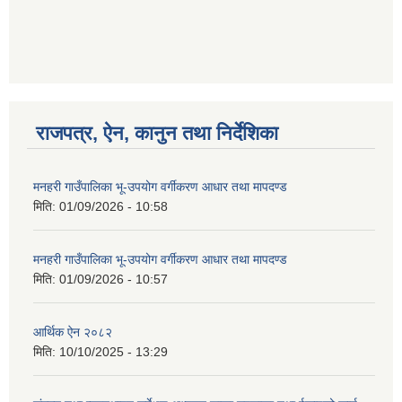
गणित विषयका शिक्षकहरुका लागी एक दिवसीय तलिम सम्बन्धी सूचना ।
राजपत्र, ऐन, कानुन तथा निर्देशिका
गणित, विज्ञान र अंग्रजी विषयका लागि क्रियाकलापमा आधारित सामाग्री अनुदान सम्बन्धी सूचना।।
मनहरी गाउँपालिका भू-उपयोग वर्गीकरण आधार तथा मापदण्ड
मिति:
01/09/2026 - 10:58
गर्भवती महिलालाई पोषण प्याकेट (अण्डा) उपलब्ध गराउने सम्बन्धी सूचना
मनहरी गाउँपालिका भू-उपयोग वर्गीकरण आधार तथा मापदण्ड
मिति:
01/09/2026 - 10:57
आर्थिक ऐन २०८२
मिति:
10/10/2025 - 13:29
गाउँकार्यपालिकाको कार्यालय रजैया र यस कार्यालयबाट प्रवाह हुने सम्पुर्ण सेवाहरु बन्द रहने जानकारी सम्बन्धमा ।।।