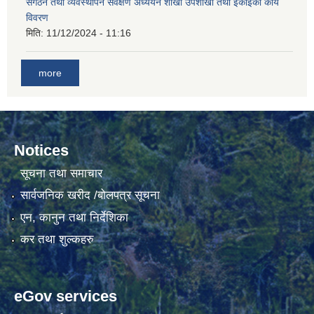
संगठन तथा व्यवस्थापन सर्वेक्षण अध्ययन शाखा उपशाखा तथा ईकाइको कार्य
विवरण
मिति:
11/12/2024 - 11:16
गाउँकार्यपालिकाको कार्यालय रजैयालाई कोरोना भाईरस निर्मलिकरण (डिस्ईन्फेकसन) गरिने सम्बन्धी सूचना।
more
Notices
सूचना तथा समाचार
घटना दर्ता किताब डिजिटाईजेसन गर्नका लागी सेवा खरिद सम्बन्धमा ।।
सार्वजनिक खरीद /बोलपत्र सूचना
एन, कानुन तथा निर्देशिका
कर तथा शुल्कहरु
eGov services