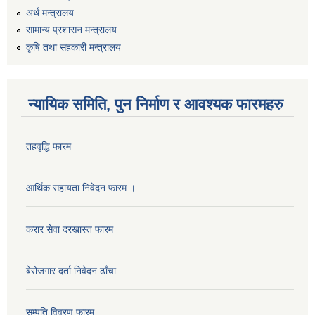
अर्थ मन्त्रालय
सामान्य प्रशासन मन्त्रालय
कृषि तथा सहकारी मन्त्रालय
न्यायिक समिति, पुन निर्माण र आवश्यक फारमहरु
तहवृद्धि फारम
कार्यालय सहायक पदको लिखित परिक्षाको नतिजा प्रकाशन सम्बन्धी सूचना।।
आर्थिक सहायता निवेदन फारम ।
करार सेवा दरखास्त फारम
कृषि विकास निर्देशनालय प्रदेश नं ३ को कृषि विकास कार्यक्रममा सहभागी हुन प्रस्ताव आह्वान सम्बन्धी सूचना
बेरोजगार दर्ता निवेदन ढाँचा
सम्पति विवरण फारम