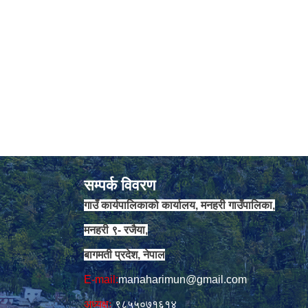
सम्पर्क विवरण
गाउँ कार्यपालिकाको कार्यालय, मनहरी गाउँपालिका,
मनहरी ९- रजैया,
बागमती प्रदेश, नेपाल
E-mail:
manaharimun@gmail.com
अध्यक्षः
९८५५०७१६१४