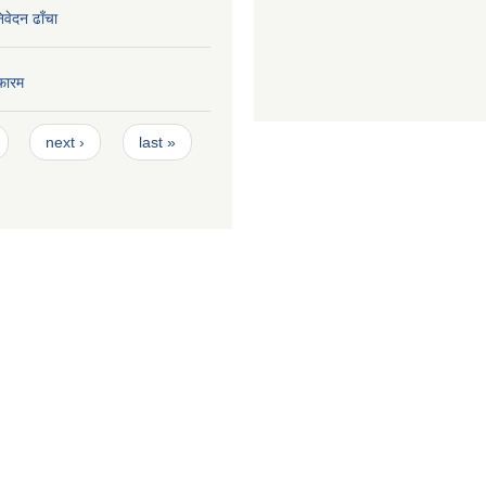
निवेदन ढाँचा
फारम
next ›
last »