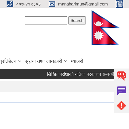
०५७-४१९३०३
manaharimun@gmail.com
Search form
Search
प्रतिबेदन
सूचना तथा जानकारी
ग्यालरी
लिखित परीक्षाको नतिजा प्रकाशन सम्बन्धी सूचना ।