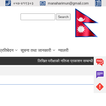
०५७-४१९३०३
manaharimun@gmail.com
Search form
Search
प्रतिबेदन
सूचना तथा जानकारी
ग्यालरी
लिखित परीक्षाको नतिजा प्रकाशन सम्बन्धी सूचना ।
द