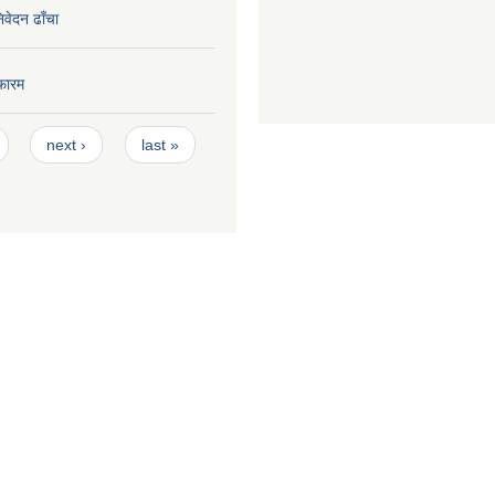
निवेदन ढाँचा
फारम
next ›
last »