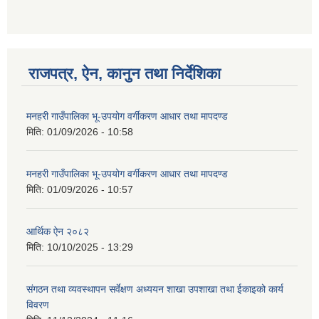
गणित विषयका शिक्षकहरुका लागी एक दिवसीय तलिम सम्बन्धी सूचना ।
राजपत्र, ऐन, कानुन तथा निर्देशिका
मनहरी गाउँपालिका भू-उपयोग वर्गीकरण आधार तथा मापदण्ड
गणित, विज्ञान र अंग्रजी विषयका लागि क्रियाकलापमा आधारित सामाग्री अनुदान सम्बन्धी सूचना।।
मिति:
01/09/2026 - 10:58
मनहरी गाउँपालिका भू-उपयोग वर्गीकरण आधार तथा मापदण्ड
मिति:
01/09/2026 - 10:57
गर्भवती महिलालाई पोषण प्याकेट (अण्डा) उपलब्ध गराउने सम्बन्धी सूचना
आर्थिक ऐन २०८२
मिति:
10/10/2025 - 13:29
संगठन तथा व्यवस्थापन सर्वेक्षण अध्ययन शाखा उपशाखा तथा ईकाइको कार्य
विवरण
गाउँकार्यपालिकाको कार्यालय रजैया र यस कार्यालयबाट प्रवाह हुने सम्पुर्ण सेवाहरु बन्द रहने जानकारी सम्बन्धमा ।।।