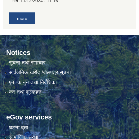
मिति:
11/12/2024 - 11:16
गाउँकार्यपालिकाको कार्यालय रजैयालाई कोरोना भाईरस निर्मलिकरण (डिस्ईन्फेकसन) गरिने सम्बन्धी सूचना।
more
Notices
सूचना तथा समाचार
सार्वजनिक खरीद /बोलपत्र सूचना
घटना दर्ता किताब डिजिटाईजेसन गर्नका लागी सेवा खरिद सम्बन्धमा ।।
एन, कानुन तथा निर्देशिका
कर तथा शुल्कहरु
eGov services
घटना दर्ता
सामाजिक सुरक्षा