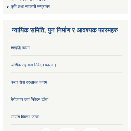
कृषि तथा सहकारी मन्त्रालय
न्यायिक समिति, पुन निर्माण र आवश्यक फारमहरु
तहवृद्धि फारम
आर्थिक सहायता निवेदन फारम ।
कार्यालय सहायक पदको लिखित परिक्षाको नतिजा प्रकाशन सम्बन्धी सूचना।।
करार सेवा दरखास्त फारम
बेरोजगार दर्ता निवेदन ढाँचा
कृषि विकास निर्देशनालय प्रदेश नं ३ को कृषि विकास कार्यक्रममा सहभागी हुन प्रस्ताव आह्वान सम्बन्धी सूचना
सम्पति विवरण फारम