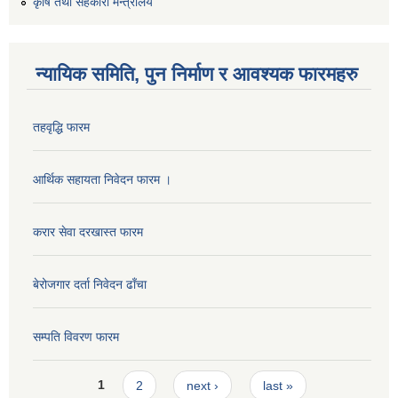
कृषि तथा सहकारी मन्त्रालय
न्यायिक समिति, पुन निर्माण र आवश्यक फारमहरु
तहवृद्धि फारम
आर्थिक सहायता निवेदन फारम ।
कार्यालय सहायक पदको लिखित परिक्षाको नतिजा प्रकाशन सम्बन्धी सूचना।।
करार सेवा दरखास्त फारम
बेरोजगार दर्ता निवेदन ढाँचा
कृषि विकास निर्देशनालय प्रदेश नं ३ को कृषि विकास कार्यक्रममा सहभागी हुन प्रस्ताव आह्वान सम्बन्धी सूचना
सम्पति विवरण फारम
Pages
1
2
next ›
last »