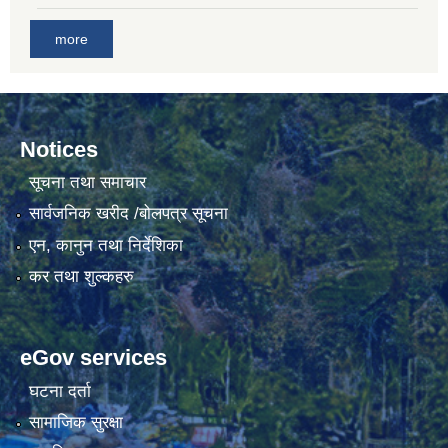
more
गाउँकार्यपालिकाको कार्यालय रजैयालाई कोरोना भाईरस निर्मलिकरण (डिस्ईन्फेकसन) गरिने सम्बन्धी सूचना।
Notices
सूचना तथा समाचार
सार्वजनिक खरीद /बोलपत्र सूचना
एन, कानुन तथा निर्देशिका
घटना दर्ता किताब डिजिटाईजेसन गर्नका लागी सेवा खरिद सम्बन्धमा ।।
कर तथा शुल्कहरु
eGov services
घटना दर्ता
सामाजिक सुरक्षा