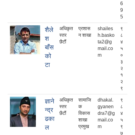
6
9
5
अधिकृत
प्रशास
shailes
९
शैले
स्तर
न शाखा
h.basko
८
श
छैटौं
ta2@g
४
बाँस
mail.co
५
को
m
०
३
टा
२
१
२
९
अधिकृत
सामाजि
dhakal.
९
ज्ञाने
स्तर
क
gyanen
८
न्द्र
छैटौं
विकास
dra7@g
४
ढका
शाखा
mail.co
५
ल
प्रमुख
m
९
७