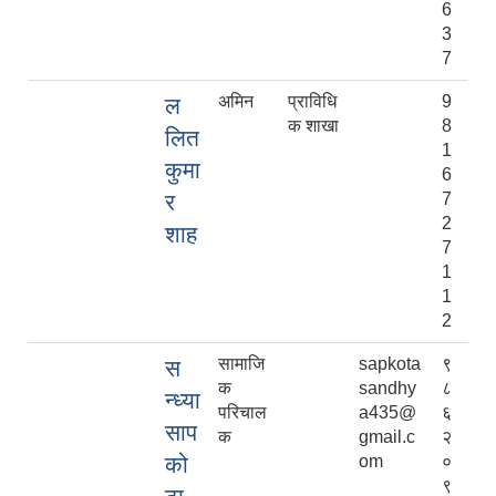
6
3
7
अमिन
प्राविधि
9
ल
क शाखा
8
लित
1
कुमा
6
र
7
2
शाह
7
1
1
2
सामाजि
sapkota
९
स
क
sandhy
८
न्ध्या
परिचाल
a435@
६
साप
क
gmail.c
२
को
om
०
९