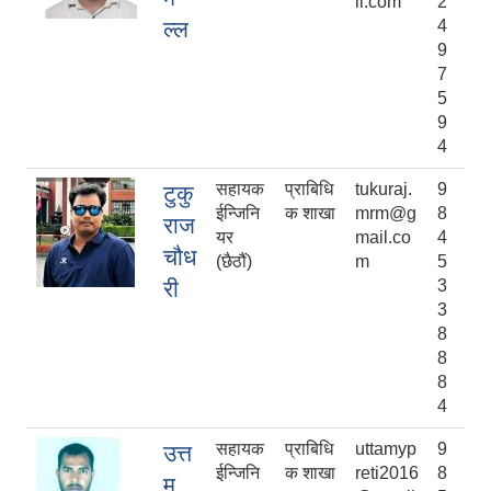
il.com
2
ल्ल
4
9
7
5
9
4
सहायक
प्राबिधि
tukuraj.
9
टुकु
ईन्जिनि
क शाखा
mrm@g
8
राज
यर
mail.co
4
चौध
(छैठौं)
m
5
री
3
3
8
8
8
4
सहायक
प्राबिधि
uttamyp
9
उत्त
ईन्जिनि
क शाखा
reti2016
8
म