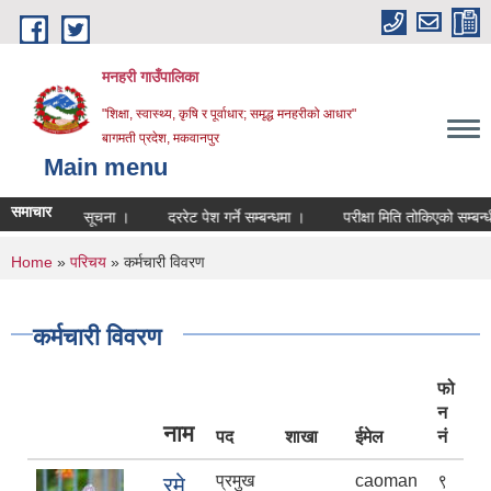
Skip to main content
मनहरी गाउँपालिका
"शिक्षा, स्वास्थ्य, कृषि र पूर्वाधार; समृद्ध मनहरीको आधार"
बागमती प्रदेश, मकवानपुर
Main menu
समाचार
न्धी सूचना ।
दररेट पेश गर्ने सम्बन्धमा ।
परीक्षा मिति तोकिएको सम्बन्धी सूचना ।
You are here
Home
»
परिचय
» कर्मचारी विवरण
कर्मचारी विवरण
फो
न
नाम
पद
शाखा
ईमेल
नं
प्रमुख
caoman
९
रमे