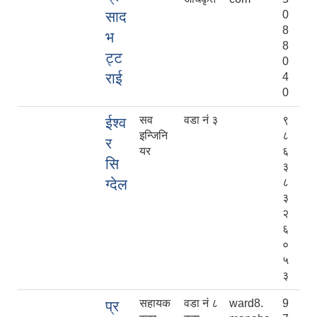
साद
0
8
भ
8
ट्ट
0
राई
4
0
सव
वडा नं ३
९
ईश्व
इन्जिनि
८
र
यर
६
सि
३
ग्देल
८
३
२
६
०
५
३
सहायक
वडा नं ८
ward8.
9
प्र