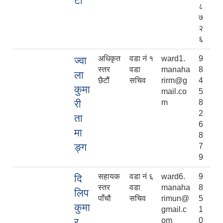
टा
८
७
२
६
अधिकृत
वडा नं १
ward1.
9
ज्वा
स्तर
वडा
manaha
8
ला
छैटौं
सचिव
rirm@g
4
कुमा
mail.co
5
री
m
8
2
ता
6
मा
8
ङ्ग
7
9
सहायक
वडा नं ६
ward6.
9
दि
स्तर
वडा
manaha
8
लिप
पाँचौ
सचिव
rimun@
5
कुमा
gmail.c
1
र
om
0