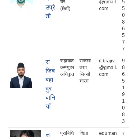
यर
@gmail.
5
उप्रे
(छैठौं)
com
5
ती
0
8
6
5
7
7
सहायक
राजश्व
it.brajiv
9
रा
कम्प्युटर
तथा
@gmail.
8
जिब
अधिकृत
जिन्सी
com
6
बहा
शाखा
5
दुर
1
9
बानि
1
याँ
0
8
3
प्राबिधि
शिक्षा
eduman
९
ल