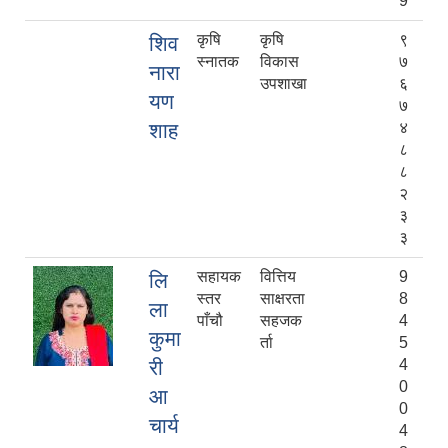
9
कृषि
कृषि
९
शिव
स्नातक
विकास
७
नारा
उपशाखा
६
यण
७
शाह
४
८
८
२
३
३
सहायक
वित्तिय
9
लि
स्तर
साक्षरता
8
ला
पाँचौ
सहजक
4
कुमा
र्ता
5
री
4
0
आ
0
चार्य
4