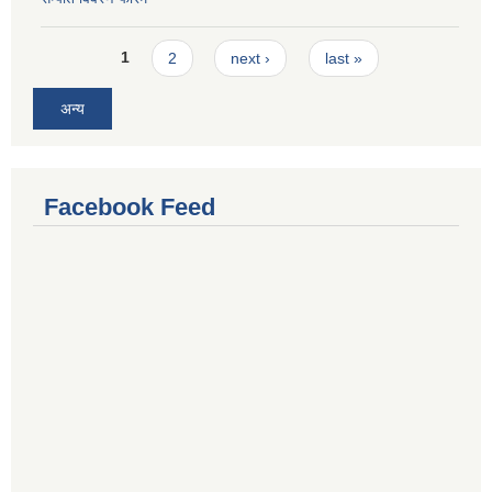
Pages
1
2
next ›
last »
अन्य
Facebook Feed