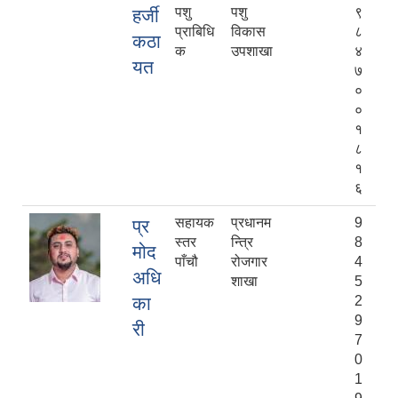
पशु
पशु
९
हर्जी
प्राबिधि
विकास
८
कठा
क
उपशाखा
४
यत
७
०
०
१
८
१
६
सहायक
प्रधानम
9
प्र
स्तर
न्त्रि
8
मोद
पाँचौ
रोजगार
4
अधि
शाखा
5
का
2
9
री
7
0
1