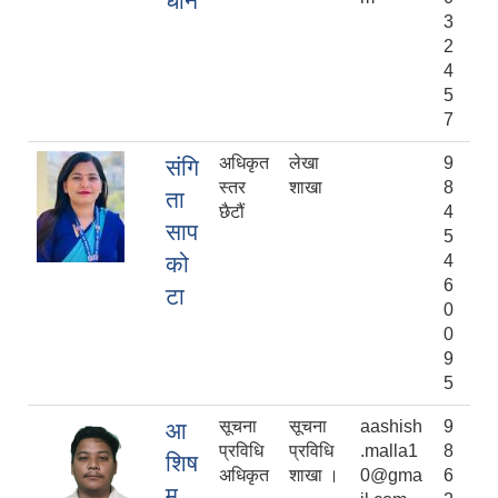
धान
3
2
4
5
7
अधिकृत
लेखा
9
संगि
स्तर
शाखा
8
ता
छैटौं
4
साप
5
को
4
6
टा
0
0
9
5
सूचना
सूचना
aashish
9
आ
प्रविधि
प्रविधि
.malla1
8
शिष
अधिकृत
शाखा ।
0@gma
6
म