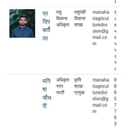
1
पशु
पशुपंछी
manaha
९
प्र
विकास
विकास
riagricul
८
दिप
अधिकृत
शाखा
turedivi
४
बर्तौ
sion@g
५
ला
mail.co
४
m
५
५
२
१
८
अधिकृत
कृषि
manaha
9
मनि
स्तर
शाखा
riagricul
8
षा
सातौं
प्रमुख
turedivi
6
चौध
sion@g
5
री
mail.co
7
m
7
8
3