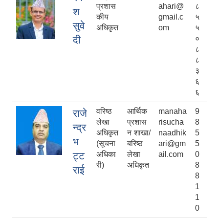
प्रशास
ahari@
८
श
कीय
gmail.c
५
सुवे
अधिकृत
om
५
दी
०
८
८
३
६
६
वरिष्ठ
आर्थिक
manaha
9
राजे
लेखा
प्रशास
risucha
8
न्द्र
अधिकृत
न शाखा/
naadhik
5
भ
(सूचना
बरिष्ठ
ari@gm
5
ट्ट
अधिका
लेखा
ail.com
0
री)
अधिकृत
8
राई
8
1
1
0