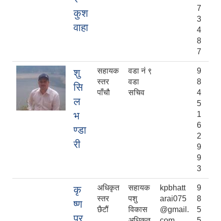
7
कुश
3
वाहा
4
8
7
सहायक
वडा नं ९
9
शु
स्तर
वडा
8
सि
पाँचौ
सचिव
4
ल
5
भ
1
6
ण्डा
2
री
9
9
3
अधिकृत
सहायक
kpbhatt
9
कृ
स्तर
पशु
arai075
8
ष्ण
छैटौं
विकास
@gmail.
5
प्र
अधिकृत
com
5