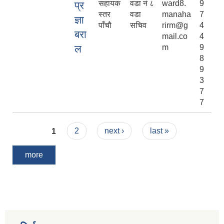
सहायक
वडा नं ८
ward8.
9
प्र
स्तर
वडा
manaha
7
ज्ञा
पाँचौ
सचिव
rirm@g
4
बरा
mail.co
4
ल
m
9
8
9
3
7
7
Pages
1
2
next ›
last »
more