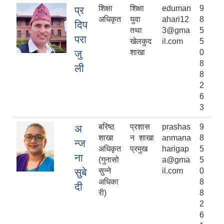
शिक्षा
शिक्षा
eduman
9
प्र
अधिकृत
युवा
ahari12
8
दिप
तथा
3@gma
5
परा
खेलकुद
il.com
5
जु
शाखा
0
8
ली
8
2
6
3
बरिष्ठ
प्रशास
prashas
9
अ
शाखा
न शाखा
anmana
8
न्ज
अधिकृत
प्रमुख
harigap
5
ना
(गुनासो
a@gma
5
सुबे
सुन्ने
il.com
0
अधिका
8
दी
री)
8
2
6