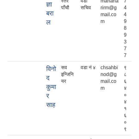
स्तर
वडा
manaha
7
ज्ञा
पाँचौ
सचिव
rirm@g
4
बरा
mail.co
4
ल
m
9
8
9
3
7
7
सव
वडा नं ४
chsahbi
९
विनो
इन्जिनि
nod@g
८
द
यर
mail.co
६
कुमा
m
४
र
०
४
साह
१
६
०
९