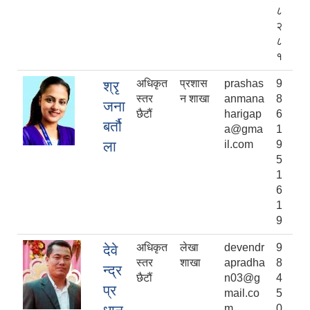
८
२
८
१
अधिकृत
प्रशास
prashas
9
श्रृ
स्तर
न शाखा
anmana
8
जना
छैटौं
harigap
6
बर्तौ
a@gma
1
ला
il.com
9
5
1
6
1
9
अधिकृत
लेखा
devendr
9
देवे
स्तर
शाखा
apradha
8
न्द्र
छैटौं
n03@g
4
प्र
mail.co
5
m
0