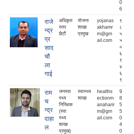
0
6
अधिकृत
याेजना
yojanas
९
राजे
स्तर
शाखा
akhamr
८
न्द्र
छैटौं
प्रमुख
m@gm
५
प्र
ail.com
५
साद
०
६
चौ
९
ला
४
गाई
६
९
जनस्वा
स्वास्थ्य
healths
9
राम
स्थ्य
शाखा
ectionm
8
च
निरिक्षक
anaharir
5
न्द्र
(स्वा
m@gm
5
दाहा
स्थ्य
ail.com
0
शाखा
4
ल
प्रमुख)
0