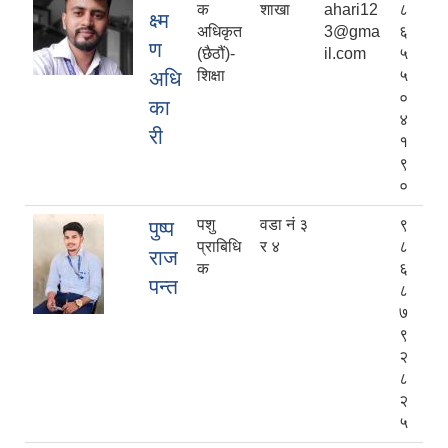
क
शाखा
ahari12
८
क्ष्म
अधिकृत
3@gma
६
ण
(छैठौं)-
il.com
५
अधि
शिक्षा
५
०
का
४
री
१
९
०
पशु
वडा नं ३
९
पुष्प
प्राबिधि
र ४
८
राज
क
६
पन्त
८
७
९
२
८
२
५