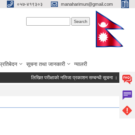
०५७-४१९३०३
manaharimun@gmail.com
Search form
Search
प्रतिबेदन
सूचना तथा जानकारी
ग्यालरी
लिखित परीक्षाको नतिजा प्रकाशन सम्बन्धी सूचना ।
दररेट पेश ग