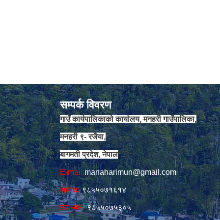
सम्पर्क विवरण
गाउँ कार्यपालिकाको कार्यालय, मनहरी गाउँपालिका,
मनहरी ९- रजैया,
बागमती प्रदेश, नेपाल
E-mail:
manaharimun@gmail.com
अध्यक्षः
९८५५०७१६१४
उपाध्यक्षः
९८५५०७५३०५