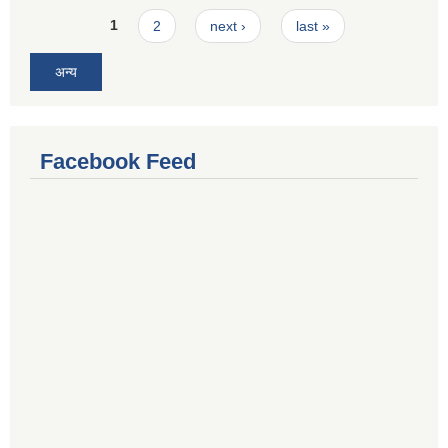
Pages
1
2
next ›
last »
अन्य
Facebook Feed