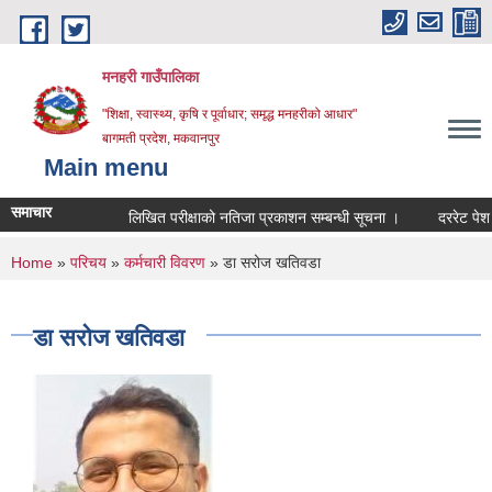
Skip to main content
मनहरी गाउँपालिका
"शिक्षा, स्वास्थ्य, कृषि र पूर्वाधार; समृद्ध मनहरीको आधार"
बागमती प्रदेश, मकवानपुर
Main menu
समाचार
लिखित परीक्षाको नतिजा प्रकाशन सम्बन्धी सूचना ।
दररेट पेश गर्ने स
You are here
Home
»
परिचय
»
कर्मचारी विवरण
» डा सरोज खतिवडा
डा सरोज खतिवडा