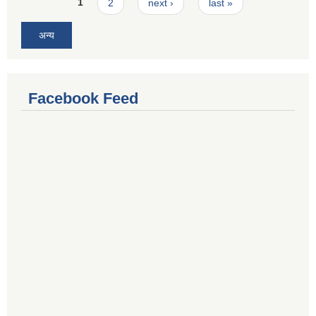
Pages
1
2
next ›
last »
अन्य
Facebook Feed