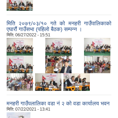
मनहरी गाउँपालिका चौथो गाउँ सभा २०७५।१२।२२ का तस्विर र जानकारीहरु
मनहरी गाउँपालिका वडा नं ५ मा टासी छ्योईलिङ गुम्बाको उद्घाटन सम्पन्न । मिति २०७७ पौष २
मिति २०७९/०३/१० गते को मनहरी गाउँपालिकाको
एघारौं गाउँसभा (पहिलो बैठक) सम्पन्न ।
मिति:
06/27/2022 - 15:51
मनहरी गाउँपालिका स्तरीय लैंगिक हिंसा निवारण रणनीति तर्जुमा परामर्श गोष्ठी
,
,
,
मनहरी गाउँपालिका स्तरीय शिक्षक हाजिरीजवाफ प्रतियोगिता कार्यक्रम ।
,
,
,
मनहरी गाउँपालिका वडा न १ मा मदिरा तथा जुवातास विरुद्धको वडा स्तरिय अन्तरक्रिया तथा प्रतिबद्धता कार्यक्रम ।
,
,
मनहरी गाउँपालिकाका जनप्रतिनिधिज्युहरुलाई सूचना प्रविधि सम्बन्धी तालिमका तस्बिरहरु।
मनहरी गाउँपलालिका वडा नं २ को वडा कार्यालय भवन
मिति:
07/22/2021 - 13:41