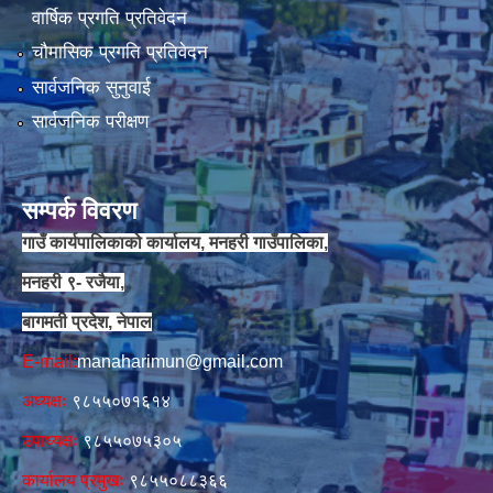
वार्षिक प्रगति प्रतिवेदन
चौमासिक प्रगति प्रतिवेदन
सार्वजनिक सुनुवाई
सार्वजनिक परीक्षण
सम्पर्क विवरण
गाउँ कार्यपालिकाको कार्यालय, मनहरी गाउँपालिका,
मनहरी ९- रजैया,
बागमती प्रदेश, नेपाल
E-mail:
manaharimun@gmail.com
अध्यक्षः
९८५५०७१६१४
उपाध्यक्षः
९८५५०७५३०५
कार्यालय प्रमुखः
९८५५०८८३६६