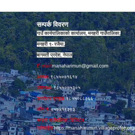
सम्पर्क विवरण
गाउँ कार्यपालिकाको कार्यालय, मनहरी गाउँपालिका,
मनहरी ९- रजैया,
बागमती प्रदेश, नेपाल
E-mail:
manaharimun@gmail.com
अध्यक्षः
९८५५०७१६१४
उपाध्यक्षः
९८५५०७५३०५
कार्यालय प्रमुखः
९८५५०८८३६६
फोन नं‍‌ :
०५७४१९३०३
मनहरी गाउँपालिका डिजिटल
प्रोफाईल:
https://manaharimun.villageprofile.org