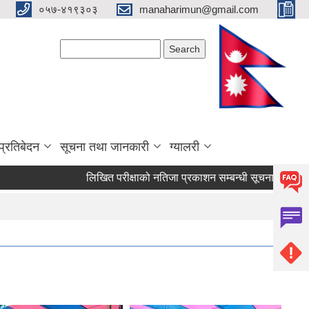
०५७-४१९३०३
manaharimun@gmail.com
Search form
Search
प्रतिबेदन
सूचना तथा जानकारी
ग्यालरी
लिखित परीक्षाको नतिजा प्रकाशन सम्बन्धी सूचना ।
दररेट पे