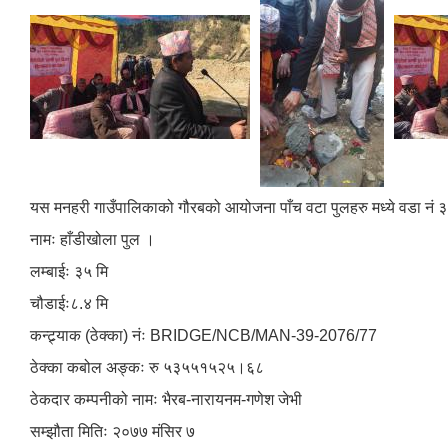
यस मनहरी गाउँपालिकाको गौरबको आयोजना पाँच वटा पुलहरु मध्ये वडा नं ३ क
नामः हाँडीखोला पुल ।
लम्बाईः ३५ मि
चौडाईः८.४ मि
कन्ट्र्याक (ठेक्का) नंः BRIDGE/NCB/MAN-39-2076/77
ठेक्का कबोल ‌‍अङ्कः रु ५३५५१५२५।६८
ठेकदार कम्पनीको नामः भैरब-नारायनम-गणेश जेभी
सम्झौता मितिः २०७७ मंसिर ७