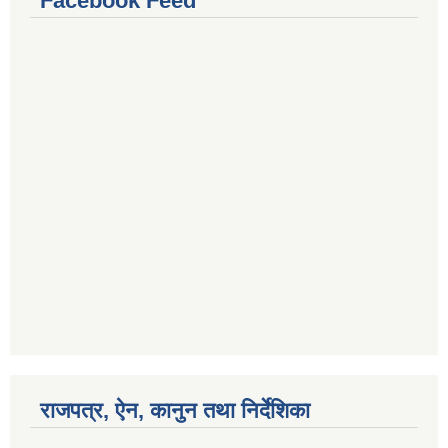
Facebook Feed
नमुना युवा संसदको स्थापना तथा अभ्यास कार्यक्रम-मनहरी गाउँपालिका
राजपत्र, ऐन, कानुन तथा निर्देशिका