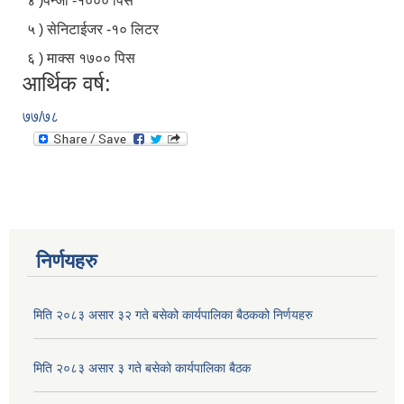
४ )पन्जा -१००० पिस
५ ) सेनिटाईजर -१० लिटर
६ ) माक्स १७०० पिस
आर्थिक वर्ष:
७७/७८
उपभोक्ता समितिका पदाधिकारिहरुकाे लागि याेजना सञ्चालन तथा व्यवस्थापन सम्बन्धी कार्यक्रम
उपभोक्ता समितिका पदाधिकारिहरुकाे लागि याेजना सञ्चालन तथा व्यवस्थापन सम्बन्धी कार्यक्रम
निर्णयहरु
मिति २०८३ असार ३२ गते बसेको कार्यपालिका बैठकको निर्णयहरु
चौथो संविधान दिवस २०७५ को अावसरमा प्रदेश नं ३ का माननीय मूख्यमंत्री श्री डोरमणि पौडेल ज्यू बाट रजेैया लामिटार जोड्ने पाक्की पुल उद्धाटन सम्पन्न ।
मिति २०८३ असार ३ गते बसेको कार्यपालिका बैठक