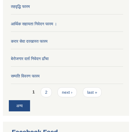
तहवृद्धि फारम
वालमैत्री गाउँपालिका घोषणाका लागि जिल्ला समन्वय समिति, जनप्रतिनिधी तथा सरोकारवालाको टोली लगायतको अनुगमन
आर्थिक सहायता निवेदन फारम ।
करार सेवा दरखास्त फारम
बेरोजगार दर्ता निवेदन ढाँचा
सम्पति विवरण फारम
Pages
1
2
next ›
last »
अन्य
सार्वजनिक, ऐलानी तथा पर्ति जग्गा संरक्षण तथा कार्यालका सेवा प्रबाह सम्बन्धमा सरोकारवालाहरुसंग सार्वजनिक सुनुवाई कार्यक्रम ।
नमुना युवा संसदको स्थापना तथा अभ्यास कार्यक्रम-मनहरी गाउँपालिका