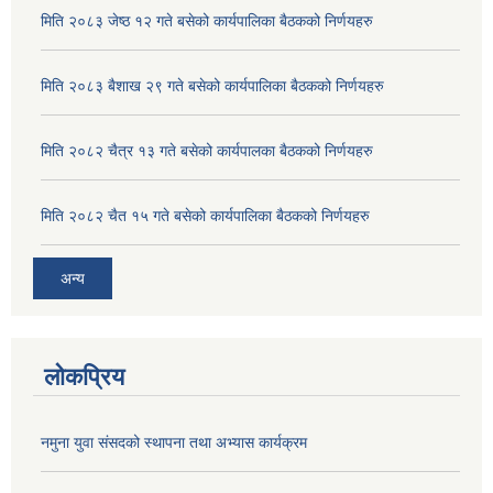
मिति २०८३ जेष्ठ १२ गते बसेको कार्यपालिका बैठकको निर्णयहरु
तेश्रो अध्यक्ष कप फुटबल प्रतियोगीता २०७७ उद्घाटन सम्पन्न । मिति २०७७ मंसिर २७
मिति २०८३ बैशाख २९ गते बसेको कार्यपालिका बैठकको निर्णयहरु
नेपाल सरकार राष्ट्रिय पुनर्निमाण प्राधिकरण द्वारा मनहरी गाउँपालिका वडा नं ३ सम्मानित ।
मिति २०८२ चैत्र १३ गते बसेको कार्यपालका बैठकको निर्णयहरु
मिति २०८२ चैत १५ गते बसेको कार्यपालिका बैठकको निर्णयहरु
अन्य
पहिलो सहकारी संस्था "संयुक्त जनजागृति दुग्ध उत्पादक सहकारी संस्था लि" को उद्घाटन
लोकप्रिय
नमुना युवा संसदको स्थापना तथा अभ्यास कार्यक्रम