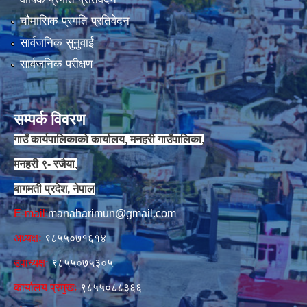
चौमासिक प्रगति प्रतिवेदन
सार्वजनिक सुनुवाई
सार्वजनिक परीक्षण
सम्पर्क विवरण
गाउँ कार्यपालिकाको कार्यालय, मनहरी गाउँपालिका,
मनहरी ९- रजैया,
बागमती प्रदेश, नेपाल
E-mail:
manaharimun@gmail.com
अध्यक्षः
९८५५०७१६१४
उपाध्यक्षः
९८५५०७५३०५
कार्यालय प्रमुखः
९८५५०८८३६६