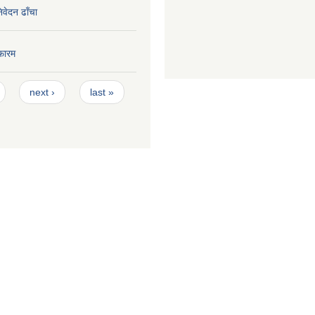
निवेदन ढाँचा
फारम
next ›
last »