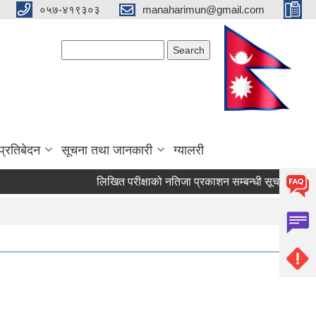
०५७-४१९३०३
manaharimun@gmail.com
Search form
Search
प्रतिबेदन
सूचना तथा जानकारी
ग्यालरी
लिखित परीक्षाको नतिजा प्रकाशन सम्बन्धी सूचना ।
दररेट