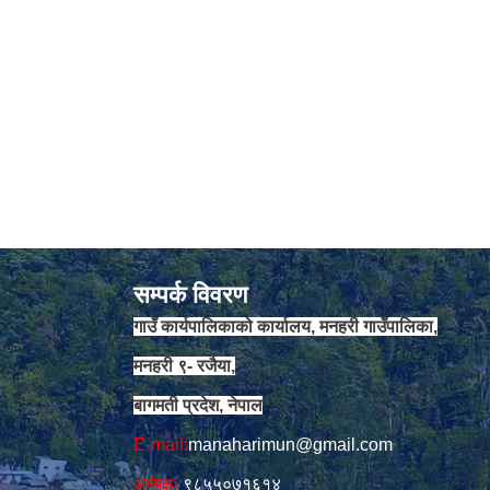
सम्पर्क विवरण
गाउँ कार्यपालिकाको कार्यालय, मनहरी गाउँपालिका,
मनहरी ९- रजैया,
बागमती प्रदेश, नेपाल
E-mail:
manaharimun@gmail.com
अध्यक्षः
९८५५०७१६१४