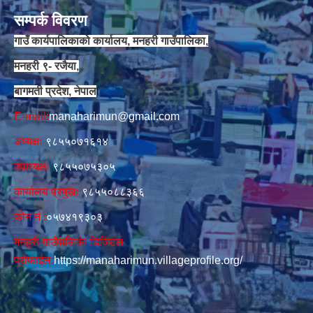
सम्पर्क विवरण
गाउँ कार्यपालिकाको कार्यालय, मनहरी गाउँपालिका,
मनहरी ९- रजैया,
बागमती प्रदेश, नेपाल
E-mail:
manaharimun@gmail.com
अध्यक्षः
९८५५०७१६१४
उपाध्यक्षः
९८५५०७५३०५
कार्यालय प्रमुखः
९८५५०८८३६६
फोन नं‍‌ :
०५७४१९३०३
मनहरी गाउँपालिका डिजिटल
प्रोफाईल:
https://manaharimun.villageprofile.org/