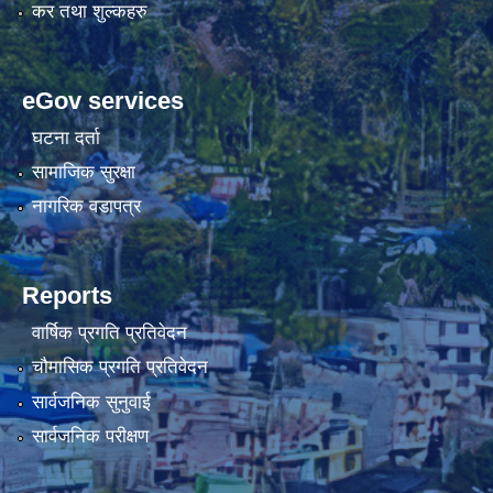
कर तथा शुल्कहरु
eGov services
घटना दर्ता
सामाजिक सुरक्षा
नागरिक वडापत्र
Reports
वार्षिक प्रगति प्रतिवेदन
चौमासिक प्रगति प्रतिवेदन
सार्वजनिक सुनुवाई
सार्वजनिक परीक्षण