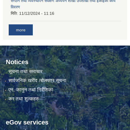
संगठन तथा व्यवस्थापन सर्वेक्षण अध्ययन शाखा उपशाखा तथा ईकाइको कार्य
विवरण
मिति:
11/12/2024 - 11:16
गाउँकार्यपालिकाको कार्यालय रजैयालाई कोरोना भाईरस निर्मलिकरण (डिस्ईन्फेकसन) गरिने सम्बन्धी सूचना।
more
Notices
सूचना तथा समाचार
घटना दर्ता किताब डिजिटाईजेसन गर्नका लागी सेवा खरिद सम्बन्धमा ।।
सार्वजनिक खरीद /बोलपत्र सूचना
एन, कानुन तथा निर्देशिका
कर तथा शुल्कहरु
eGov services