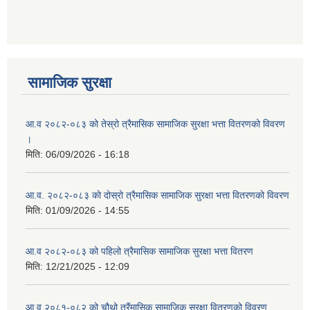
आ ब २०७७।७८ को लागी बेरोजगार व्यक्ति सूचीकरण सम्बन्धी सूचना ।।
आ ब २०७८।७९ को दोश्रो त्रैमासिक सामाजिक सुरक्षा भत्ता वितरण सम्बन्धी सूचना।।
सामाजिक सुरक्षा
आ व २०७४।७५ को मनहरी गाउँपालिका भित्र रहेका सामुदाियीक विद्यालयहरुको अन्तिम लेखा परिक्षकको लागि विद्यालयहरुबाट प्राप्त सिफारिस बमोजिम तपशिलका सुचिकृत रजिस्टर्ड अडिटरहरुलाई निम्न अनुसार विद्यालयहरुमा लेखा परिक्षण गर्नको लागि स्विकृती प्रदान गरिएको छ।
आ.व २०८२-०८३ को तेस्रो त्रैमासिक सामाजिक सुरक्षा भत्ता वितरणको विवरण
।
मिति:
06/09/2026 - 16:18
आ व २०७६।७७ को प्रगति प्रतिबेदन मनहरी गा पा।। मितिः २०७७ असार १०
आ.व. २०८२-०८३ को दोस्रो त्रैमासिक सामाजिक सुरक्षा भत्ता वितरणको विवरण
मिति:
01/09/2026 - 14:55
आ.व २०८२-०८३ को पहिलो त्रैमासिक सामाजिक सुरक्षा भत्ता वितरण
आ.ब.२०७४/७५ को लागि मौजुदा सूचिमा समावेश वा अद्यावधिक गर्ने सूचना
मिति:
12/21/2025 - 12:09
आ.व २०८१-०८२ को चौथो त्रैंमासिक सामाजिक सुरक्षा वितरणको विवरण
आन्तरिक मामिला तथा कानुन मन्त्रालयको द्वन्द्व प्रभावित परिवारलाई आर्थिक सहायता गर्ने कार्यक्रमको म्याद थप सम्बन्धी सूचना।।