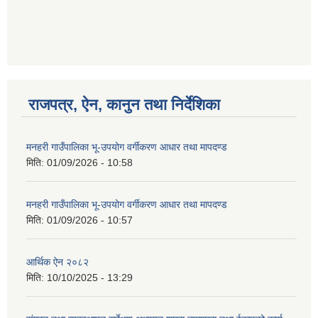
गणित विषयका शिक्षकहरुका लागी एक दिवसीय तलिम सम्बन्धी सूचना ।
राजपत्र, ऐन, कानुन तथा निर्देशिका
गणित, विज्ञान र अंग्रजी विषयका लागि क्रियाकलापमा आधारित सामाग्री अनुदान सम्बन्धी सूचना।।
मनहरी गाउँपालिका भू-उपयोग वर्गीकरण आधार तथा मापदण्ड
मिति:
01/09/2026 - 10:58
गर्भवती महिलालाई पोषण प्याकेट (अण्डा) उपलब्ध गराउने सम्बन्धी सूचना
मनहरी गाउँपालिका भू-उपयोग वर्गीकरण आधार तथा मापदण्ड
मिति:
01/09/2026 - 10:57
आर्थिक ऐन २०८२
मिति:
10/10/2025 - 13:29
गाउँकार्यपालिकाको कार्यालय रजैया र यस कार्यालयबाट प्रवाह हुने सम्पुर्ण सेवाहरु बन्द रहने जानकारी सम्बन्धमा ।।।