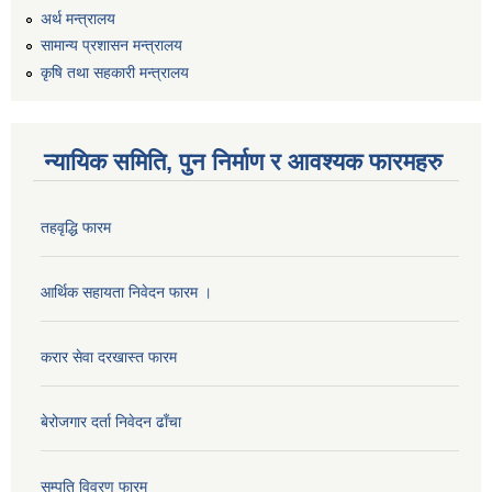
अर्थ मन्त्रालय
सामान्य प्रशासन मन्त्रालय
कृषि तथा सहकारी मन्त्रालय
न्यायिक समिति, पुन निर्माण र आवश्यक फारमहरु
तहवृद्धि फारम
कार्यालय सहायक पदको लिखित परिक्षाको नतिजा प्रकाशन सम्बन्धी सूचना।।
आर्थिक सहायता निवेदन फारम ।
करार सेवा दरखास्त फारम
कृषि विकास निर्देशनालय प्रदेश नं ३ को कृषि विकास कार्यक्रममा सहभागी हुन प्रस्ताव आह्वान सम्बन्धी सूचना
बेरोजगार दर्ता निवेदन ढाँचा
सम्पति विवरण फारम