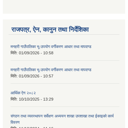
गणित विषयका शिक्षकहरुका लागी एक दिवसीय तलिम सम्बन्धी सूचना ।
राजपत्र, ऐन, कानुन तथा निर्देशिका
मनहरी गाउँपालिका भू-उपयोग वर्गीकरण आधार तथा मापदण्ड
गणित, विज्ञान र अंग्रजी विषयका लागि क्रियाकलापमा आधारित सामाग्री अनुदान सम्बन्धी सूचना।।
मिति:
01/09/2026 - 10:58
मनहरी गाउँपालिका भू-उपयोग वर्गीकरण आधार तथा मापदण्ड
मिति:
01/09/2026 - 10:57
गर्भवती महिलालाई पोषण प्याकेट (अण्डा) उपलब्ध गराउने सम्बन्धी सूचना
आर्थिक ऐन २०८२
मिति:
10/10/2025 - 13:29
संगठन तथा व्यवस्थापन सर्वेक्षण अध्ययन शाखा उपशाखा तथा ईकाइको कार्य
विवरण
गाउँकार्यपालिकाको कार्यालय रजैया र यस कार्यालयबाट प्रवाह हुने सम्पुर्ण सेवाहरु बन्द रहने जानकारी सम्बन्धमा ।।।