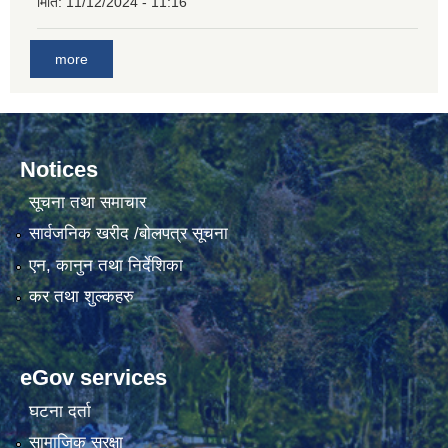
मिति:
11/12/2024 - 11:16
गाउँकार्यपालिकाको कार्यालय रजैयालाई कोरोना भाईरस निर्मलिकरण (डिस्ईन्फेकसन) गरिने सम्बन्धी सूचना।
more
Notices
सूचना तथा समाचार
सार्वजनिक खरीद /बोलपत्र सूचना
घटना दर्ता किताब डिजिटाईजेसन गर्नका लागी सेवा खरिद सम्बन्धमा ।।
एन, कानुन तथा निर्देशिका
कर तथा शुल्कहरु
eGov services
घटना दर्ता
सामाजिक सुरक्षा