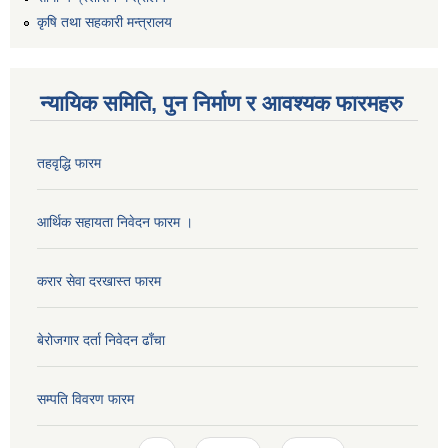
कृषि तथा सहकारी मन्त्रालय
न्यायिक समिति, पुन निर्माण र आवश्यक फारमहरु
तहवृद्धि फारम
आर्थिक सहायता निवेदन फारम ।
कार्यालय सहायक पदको लिखित परिक्षाको नतिजा प्रकाशन सम्बन्धी सूचना।।
करार सेवा दरखास्त फारम
बेरोजगार दर्ता निवेदन ढाँचा
कृषि विकास निर्देशनालय प्रदेश नं ३ को कृषि विकास कार्यक्रममा सहभागी हुन प्रस्ताव आह्वान सम्बन्धी सूचना
सम्पति विवरण फारम