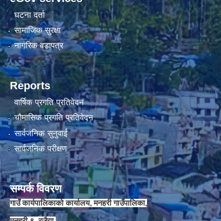
घटना दर्ता
चौकिदार र कार्यालय सहयोगी पदको मौखिक परिक्षा संचालन सम्बन्धि सूचना ।।
सामाजिक सुरक्षा
नागरिक वडापत्र
Reports
वार्षिक प्रगति प्रतिवेदन
चौमासिक प्रगति प्रतिवेदन
सार्वजनिक सुनुवाई
सार्वजनिक परीक्षण
जेष्ठ नागरिक कार्ड वितरणका लागी वडा कार्यालयलाई अख्तियार प्रत्यायोजन गरिएको सम्बन्धी सूचना ।।
सम्पर्क विवरण
गाउँ कार्यपालिकाको कार्यालय, मनहरी गाउँपालिका,
मनहरी ९- रजैया,