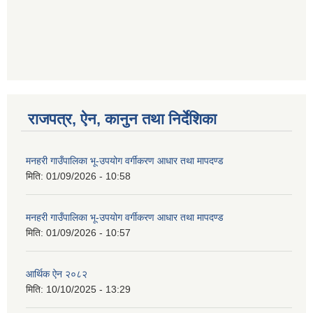
गणित विषयका शिक्षकहरुका लागी एक दिवसीय तलिम सम्बन्धी सूचना ।
गणित, विज्ञान र अंग्रजी विषयका लागि क्रियाकलापमा आधारित सामाग्री अनुदान सम्बन्धी सूचना।।
राजपत्र, ऐन, कानुन तथा निर्देशिका
मनहरी गाउँपालिका भू-उपयोग वर्गीकरण आधार तथा मापदण्ड
मिति:
01/09/2026 - 10:58
गर्भवती महिलालाई पोषण प्याकेट (अण्डा) उपलब्ध गराउने सम्बन्धी सूचना
मनहरी गाउँपालिका भू-उपयोग वर्गीकरण आधार तथा मापदण्ड
मिति:
01/09/2026 - 10:57
आर्थिक ऐन २०८२
मिति:
10/10/2025 - 13:29
गाउँकार्यपालिकाको कार्यालय रजैया र यस कार्यालयबाट प्रवाह हुने सम्पुर्ण सेवाहरु बन्द रहने जानकारी सम्बन्धमा ।।।