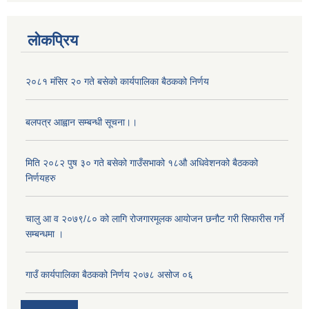
लोकप्रिय
२०८१ मंसिर २० गते बसेको कार्यपालिका बैठकको निर्णय
बलपत्र आह्वान सम्बन्धी सूचना।।
मिति २०८२ पुष ३० गते बसेको गाउँसभाको १८औ अधिवेशनको बैठकको
निर्णयहरु
अनुदानको मल विक्री विक्रि वितरणका लागी सहकारी संस्था सूचिकृत सम्बन्धी सूचना ।।
चालु आ व २०७९/८० को लागि रोजगारमूलक आयोजन छनौट गरी सिफारीस गर्ने
सम्बन्धमा ।
गाउँ कार्यपालिका बैठकको निर्णय २०७८ असोज ०६