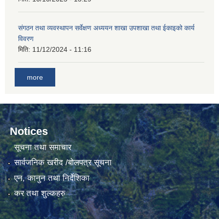
गाउँकार्यपालिकाको कार्यालय रजैयालाई कोरोना भाईरस निर्मलिकरण (डिस्ईन्फेकसन) गरिने सम्बन्धी सूचना।
संगठन तथा व्यवस्थापन सर्वेक्षण अध्ययन शाखा उपशाखा तथा ईकाइको कार्य
विवरण
मिति:
11/12/2024 - 11:16
more
घटना दर्ता किताब डिजिटाईजेसन गर्नका लागी सेवा खरिद सम्बन्धमा ।।
Notices
सूचना तथा समाचार
सार्वजनिक खरीद /बोलपत्र सूचना
एन, कानुन तथा निर्देशिका
कर तथा शुल्कहरु