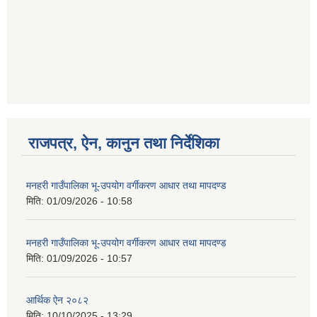
गणित विषयका शिक्षकहरुका लागी एक दिवसीय तलिम सम्बन्धी सूचना ।
गणित, विज्ञान र अंग्रजी विषयका लागि क्रियाकलापमा आधारित सामाग्री अनुदान सम्बन्धी सूचना।।
राजपत्र, ऐन, कानुन तथा निर्देशिका
मनहरी गाउँपालिका भू-उपयोग वर्गीकरण आधार तथा मापदण्ड
गर्भवती महिलालाई पोषण प्याकेट (अण्डा) उपलब्ध गराउने सम्बन्धी सूचना
मिति:
01/09/2026 - 10:58
मनहरी गाउँपालिका भू-उपयोग वर्गीकरण आधार तथा मापदण्ड
मिति:
01/09/2026 - 10:57
आर्थिक ऐन २०८२
गाउँकार्यपालिकाको कार्यालय रजैया र यस कार्यालयबाट प्रवाह हुने सम्पुर्ण सेवाहरु बन्द रहने जानकारी सम्बन्धमा ।।।
मिति:
10/10/2025 - 13:29