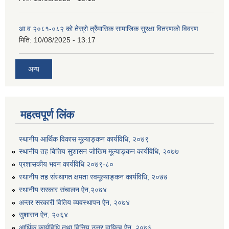
आ.व २०८१-०८२ को तेस्रो त्रैंमासिक सामाजिक सुरक्षा वितरणको विवरण
मिति:
10/08/2025 - 13:17
अन्य
उत्पादनमा आधारित दुधमा अनुदान (प्रति लिटर रु २) सम्बन्धी सूचना ।।
महत्वपूर्ण लिंक
उत्पादनमूलक सहकारी प्रबर्द्वन तथा कृषि यान्त्रिकरण प्रबर्द्वन कार्यक्रमको लागि साझेदारहरु छनौट गरिएको बारे कृषि ज्ञान केन्द्र चितवनको सूचना।।
स्थानीय आर्थिक विकास मूल्याङ्कन कार्यविधि, २०७९
स्थानीय तह बित्तिय सुशासन जोखिम मूल्याङ्कन कार्यविधि, २०७७
उद्यम विकास सहजकर्ताको छोटो सूची प्रकाशन तथा मौखिक परिक्षा सम्बन्धी सूचना ।।
प्रशासकीय भवन कार्यविधि २०७९-८०
स्थानीय तह संस्थागत क्षमता स्वमूल्याङ्कन कार्यविधि, २०७७
स्थानीय सरकार संचालन ऐन,२०७४
अन्तर सरकारी वितिय व्यवस्थापन ऐन, २०७४
सुशासन ऐन, २०६४
आर्थिक कार्यविधि तथा वित्तिय उत्तर दायित्व ऐन, २०७६