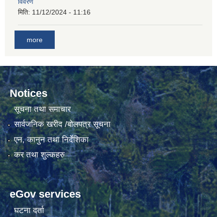
विवरण
मिति:
11/12/2024 - 11:16
गाउँकार्यपालिकाको कार्यालय रजैयालाई कोरोना भाईरस निर्मलिकरण (डिस्ईन्फेकसन) गरिने सम्बन्धी सूचना।
more
Notices
सूचना तथा समाचार
सार्वजनिक खरीद /बोलपत्र सूचना
घटना दर्ता किताब डिजिटाईजेसन गर्नका लागी सेवा खरिद सम्बन्धमा ।।
एन, कानुन तथा निर्देशिका
कर तथा शुल्कहरु
eGov services
घटना दर्ता