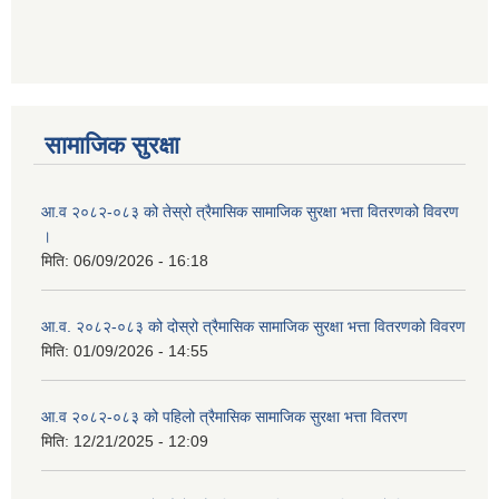
आ ब २०७७।७८ को लागी बेरोजगार व्यक्ति सूचीकरण सम्बन्धी सूचना ।।
आ ब २०७८।७९ को दोश्रो त्रैमासिक सामाजिक सुरक्षा भत्ता वितरण सम्बन्धी सूचना।।
सामाजिक सुरक्षा
आ व २०७४।७५ को मनहरी गाउँपालिका भित्र रहेका सामुदाियीक विद्यालयहरुको अन्तिम लेखा परिक्षकको लागि विद्यालयहरुबाट प्राप्त सिफारिस बमोजिम तपशिलका सुचिकृत रजिस्टर्ड अडिटरहरुलाई निम्न अनुसार विद्यालयहरुमा लेखा परिक्षण गर्नको लागि स्विकृती प्रदान गरिएको छ।
आ.व २०८२-०८३ को तेस्रो त्रैमासिक सामाजिक सुरक्षा भत्ता वितरणको विवरण
।
मिति:
06/09/2026 - 16:18
आ व २०७६।७७ को प्रगति प्रतिबेदन मनहरी गा पा।। मितिः २०७७ असार १०
आ.व. २०८२-०८३ को दोस्रो त्रैमासिक सामाजिक सुरक्षा भत्ता वितरणको विवरण
मिति:
01/09/2026 - 14:55
आ.व २०८२-०८३ को पहिलो त्रैमासिक सामाजिक सुरक्षा भत्ता वितरण
आ.ब.२०७४/७५ को लागि मौजुदा सूचिमा समावेश वा अद्यावधिक गर्ने सूचना
मिति:
12/21/2025 - 12:09
आन्तरिक मामिला तथा कानुन मन्त्रालयको द्वन्द्व प्रभावित परिवारलाई आर्थिक सहायता गर्ने कार्यक्रमको म्याद थप सम्बन्धी सूचना।।