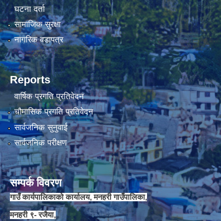
घटना दर्ता
सामाजिक सुरक्षा
चौकिदार र कार्यालय सहयोगी पदको मौखिक परिक्षा संचालन सम्बन्धि सूचना ।।
नागरिक वडापत्र
Reports
वार्षिक प्रगति प्रतिवेदन
चौमासिक प्रगति प्रतिवेदन
सार्वजनिक सुनुवाई
सार्वजनिक परीक्षण
जेष्ठ नागरिक कार्ड वितरणका लागी वडा कार्यालयलाई अख्तियार प्रत्यायोजन गरिएको सम्बन्धी सूचना ।।
सम्पर्क विवरण
गाउँ कार्यपालिकाको कार्यालय, मनहरी गाउँपालिका,
मनहरी ९- रजैया,