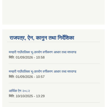
गणित विषयका शिक्षकहरुका लागी एक दिवसीय तलिम सम्बन्धी सूचना ।
राजपत्र, ऐन, कानुन तथा निर्देशिका
गणित, विज्ञान र अंग्रजी विषयका लागि क्रियाकलापमा आधारित सामाग्री अनुदान सम्बन्धी सूचना।।
मनहरी गाउँपालिका भू-उपयोग वर्गीकरण आधार तथा मापदण्ड
मिति:
01/09/2026 - 10:58
गर्भवती महिलालाई पोषण प्याकेट (अण्डा) उपलब्ध गराउने सम्बन्धी सूचना
मनहरी गाउँपालिका भू-उपयोग वर्गीकरण आधार तथा मापदण्ड
मिति:
01/09/2026 - 10:57
आर्थिक ऐन २०८२
मिति:
10/10/2025 - 13:29
गाउँकार्यपालिकाको कार्यालय रजैया र यस कार्यालयबाट प्रवाह हुने सम्पुर्ण सेवाहरु बन्द रहने जानकारी सम्बन्धमा ।।।