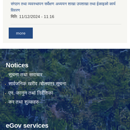
संगठन तथा व्यवस्थापन सर्वेक्षण अध्ययन शाखा उपशाखा तथा ईकाइको कार्य
विवरण
गाउँकार्यपालिकाको कार्यालय रजैयालाई कोरोना भाईरस निर्मलिकरण (डिस्ईन्फेकसन) गरिने सम्बन्धी सूचना।
मिति:
11/12/2024 - 11:16
more
Notices
सूचना तथा समाचार
घटना दर्ता किताब डिजिटाईजेसन गर्नका लागी सेवा खरिद सम्बन्धमा ।।
सार्वजनिक खरीद /बोलपत्र सूचना
एन, कानुन तथा निर्देशिका
कर तथा शुल्कहरु
eGov services