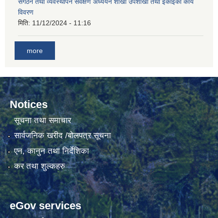
संगठन तथा व्यवस्थापन सर्वेक्षण अध्ययन शाखा उपशाखा तथा ईकाइको कार्य
विवरण
मिति:
11/12/2024 - 11:16
गाउँकार्यपालिकाको कार्यालय रजैयालाई कोरोना भाईरस निर्मलिकरण (डिस्ईन्फेकसन) गरिने सम्बन्धी सूचना।
more
Notices
सूचना तथा समाचार
घटना दर्ता किताब डिजिटाईजेसन गर्नका लागी सेवा खरिद सम्बन्धमा ।।
सार्वजनिक खरीद /बोलपत्र सूचना
एन, कानुन तथा निर्देशिका
कर तथा शुल्कहरु
eGov services