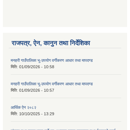
गणित विषयका शिक्षकहरुका लागी एक दिवसीय तलिम सम्बन्धी सूचना ।
राजपत्र, ऐन, कानुन तथा निर्देशिका
गणित, विज्ञान र अंग्रजी विषयका लागि क्रियाकलापमा आधारित सामाग्री अनुदान सम्बन्धी सूचना।।
मनहरी गाउँपालिका भू-उपयोग वर्गीकरण आधार तथा मापदण्ड
मिति:
01/09/2026 - 10:58
गर्भवती महिलालाई पोषण प्याकेट (अण्डा) उपलब्ध गराउने सम्बन्धी सूचना
मनहरी गाउँपालिका भू-उपयोग वर्गीकरण आधार तथा मापदण्ड
मिति:
01/09/2026 - 10:57
आर्थिक ऐन २०८२
मिति:
10/10/2025 - 13:29
गाउँकार्यपालिकाको कार्यालय रजैया र यस कार्यालयबाट प्रवाह हुने सम्पुर्ण सेवाहरु बन्द रहने जानकारी सम्बन्धमा ।।।