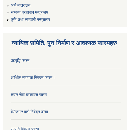
अर्थ मन्त्रालय
सामान्य प्रशासन मन्त्रालय
कृषि तथा सहकारी मन्त्रालय
न्यायिक समिति, पुन निर्माण र आवश्यक फारमहरु
तहवृद्धि फारम
कार्यालय सहायक पदको लिखित परिक्षाको नतिजा प्रकाशन सम्बन्धी सूचना।।
आर्थिक सहायता निवेदन फारम ।
करार सेवा दरखास्त फारम
कृषि विकास निर्देशनालय प्रदेश नं ३ को कृषि विकास कार्यक्रममा सहभागी हुन प्रस्ताव आह्वान सम्बन्धी सूचना
बेरोजगार दर्ता निवेदन ढाँचा
सम्पति विवरण फारम