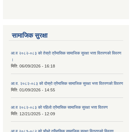
आ ब २०७७।७८ को लागी बेरोजगार व्यक्ति सूचीकरण सम्बन्धी सूचना ।।
आ ब २०७८।७९ को दोश्रो त्रैमासिक सामाजिक सुरक्षा भत्ता वितरण सम्बन्धी सूचना।।
सामाजिक सुरक्षा
आ व २०७४।७५ को मनहरी गाउँपालिका भित्र रहेका सामुदाियीक विद्यालयहरुको अन्तिम लेखा परिक्षकको लागि विद्यालयहरुबाट प्राप्त सिफारिस बमोजिम तपशिलका सुचिकृत रजिस्टर्ड अडिटरहरुलाई निम्न अनुसार विद्यालयहरुमा लेखा परिक्षण गर्नको लागि स्विकृती प्रदान गरिएको छ।
आ.व २०८२-०८३ को तेस्रो त्रैमासिक सामाजिक सुरक्षा भत्ता वितरणको विवरण
।
मिति:
06/09/2026 - 16:18
आ व २०७६।७७ को प्रगति प्रतिबेदन मनहरी गा पा।। मितिः २०७७ असार १०
आ.व. २०८२-०८३ को दोस्रो त्रैमासिक सामाजिक सुरक्षा भत्ता वितरणको विवरण
मिति:
01/09/2026 - 14:55
आ.व २०८२-०८३ को पहिलो त्रैमासिक सामाजिक सुरक्षा भत्ता वितरण
आ.ब.२०७४/७५ को लागि मौजुदा सूचिमा समावेश वा अद्यावधिक गर्ने सूचना
मिति:
12/21/2025 - 12:09
आ.व २०८१-०८२ को चौथो त्रैंमासिक सामाजिक सुरक्षा वितरणको विवरण
आन्तरिक मामिला तथा कानुन मन्त्रालयको द्वन्द्व प्रभावित परिवारलाई आर्थिक सहायता गर्ने कार्यक्रमको म्याद थप सम्बन्धी सूचना।।