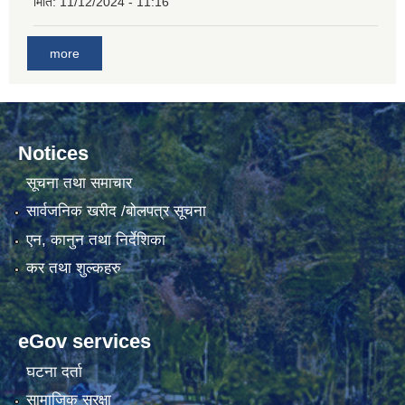
मिति:
11/12/2024 - 11:16
गाउँकार्यपालिकाको कार्यालय रजैयालाई कोरोना भाईरस निर्मलिकरण (डिस्ईन्फेकसन) गरिने सम्बन्धी सूचना।
more
Notices
सूचना तथा समाचार
सार्वजनिक खरीद /बोलपत्र सूचना
घटना दर्ता किताब डिजिटाईजेसन गर्नका लागी सेवा खरिद सम्बन्धमा ।।
एन, कानुन तथा निर्देशिका
कर तथा शुल्कहरु
eGov services
घटना दर्ता
सामाजिक सुरक्षा