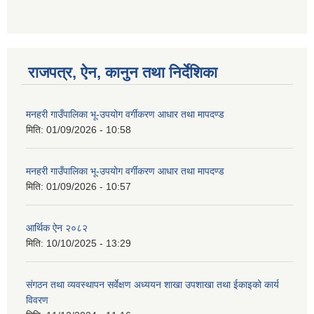
गणित विषयका शिक्षकहरुका लागी एक दिवसीय तलिम सम्बन्धी सूचना ।
राजपत्र, ऐन, कानुन तथा निर्देशिका
मनहरी गाउँपालिका भू-उपयोग वर्गीकरण आधार तथा मापदण्ड
गणित, विज्ञान र अंग्रजी विषयका लागि क्रियाकलापमा आधारित सामाग्री अनुदान सम्बन्धी सूचना।।
मिति:
01/09/2026 - 10:58
मनहरी गाउँपालिका भू-उपयोग वर्गीकरण आधार तथा मापदण्ड
मिति:
01/09/2026 - 10:57
गर्भवती महिलालाई पोषण प्याकेट (अण्डा) उपलब्ध गराउने सम्बन्धी सूचना
आर्थिक ऐन २०८२
मिति:
10/10/2025 - 13:29
संगठन तथा व्यवस्थापन सर्वेक्षण अध्ययन शाखा उपशाखा तथा ईकाइको कार्य
विवरण
गाउँकार्यपालिकाको कार्यालय रजैया र यस कार्यालयबाट प्रवाह हुने सम्पुर्ण सेवाहरु बन्द रहने जानकारी सम्बन्धमा ।।।