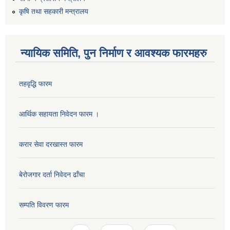
कृषि तथा सहकारी मन्त्रालय
न्यायिक समिति, पुन निर्माण र आवश्यक फारमहरु
तहवृद्धि फारम
आर्थिक सहायता निवेदन फारम ।
कार्यालय सहायक पदको लिखित परिक्षाको नतिजा प्रकाशन सम्बन्धी सूचना।।
करार सेवा दरखास्त फारम
बेरोजगार दर्ता निवेदन ढाँचा
कृषि विकास निर्देशनालय प्रदेश नं ३ को कृषि विकास कार्यक्रममा सहभागी हुन प्रस्ताव आह्वान सम्बन्धी सूचना
सम्पति विवरण फारम