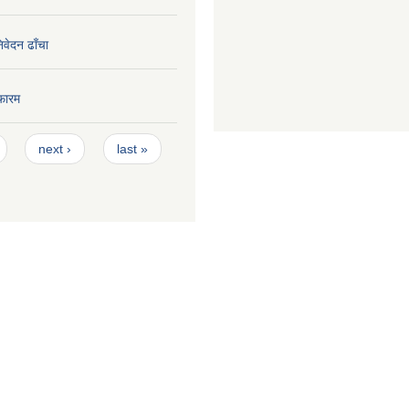
निवेदन ढाँचा
फारम
next ›
last »