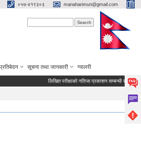
०५७-४१९३०३
manaharimun@gmail.com
Search form
Search
प्रतिबेदन
सूचना तथा जानकारी
ग्यालरी
लिखित परीक्षाको नतिजा प्रकाशन सम्बन्धी सूचना ।
दर