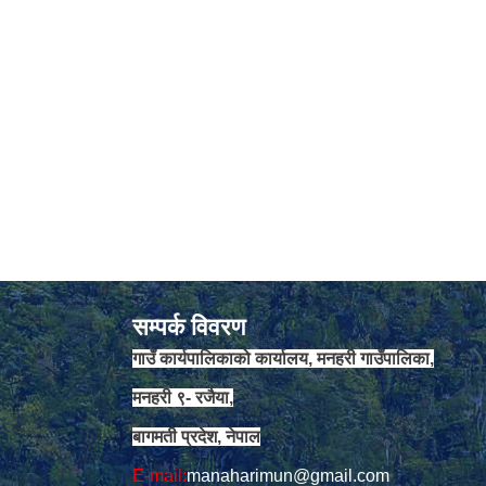
सम्पर्क विवरण
गाउँ कार्यपालिकाको कार्यालय, मनहरी गाउँपालिका,
मनहरी ९- रजैया,
बागमती प्रदेश, नेपाल
E-mail:
manaharimun@gmail.com