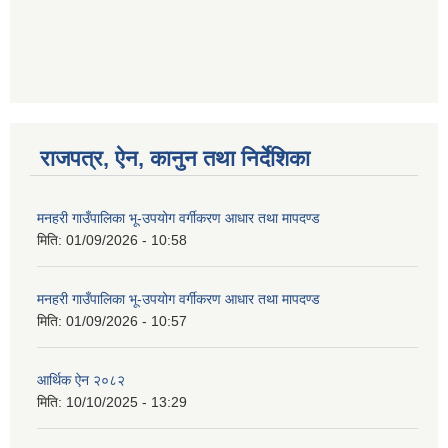
गणित विषयका शिक्षकहरुका लागी एक दिवसीय तलिम सम्बन्धी सूचना ।
राजपत्र, ऐन, कानुन तथा निर्देशिका
गणित, विज्ञान र अंग्रजी विषयका लागि क्रियाकलापमा आधारित सामाग्री अनुदान सम्बन्धी सूचना।।
मनहरी गाउँपालिका भू-उपयोग वर्गीकरण आधार तथा मापदण्ड
मिति:
01/09/2026 - 10:58
गर्भवती महिलालाई पोषण प्याकेट (अण्डा) उपलब्ध गराउने सम्बन्धी सूचना
मनहरी गाउँपालिका भू-उपयोग वर्गीकरण आधार तथा मापदण्ड
मिति:
01/09/2026 - 10:57
आर्थिक ऐन २०८२
मिति:
10/10/2025 - 13:29
गाउँकार्यपालिकाको कार्यालय रजैया र यस कार्यालयबाट प्रवाह हुने सम्पुर्ण सेवाहरु बन्द रहने जानकारी सम्बन्धमा ।।।