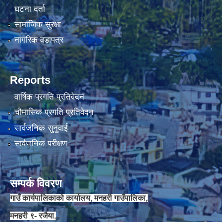
घटना दर्ता
सामाजिक सुरक्षा
चौकिदार र कार्यालय सहयोगी पदको मौखिक परिक्षा संचालन सम्बन्धि सूचना ।।
नागरिक वडापत्र
Reports
वार्षिक प्रगति प्रतिवेदन
चौमासिक प्रगति प्रतिवेदन
सार्वजनिक सुनुवाई
सार्वजनिक परीक्षण
जेष्ठ नागरिक कार्ड वितरणका लागी वडा कार्यालयलाई अख्तियार प्रत्यायोजन गरिएको सम्बन्धी सूचना ।।
सम्पर्क विवरण
गाउँ कार्यपालिकाको कार्यालय, मनहरी गाउँपालिका,
मनहरी ९- रजैया,