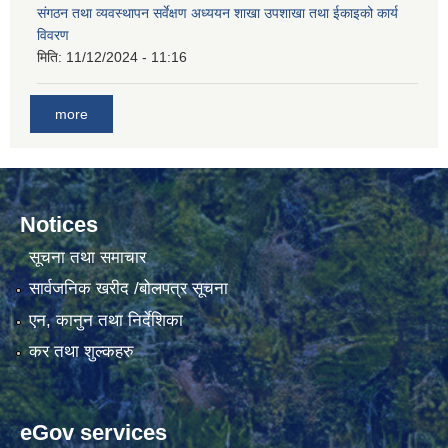
संगठन तथा व्यवस्थापन सर्वेक्षण अध्ययन शाखा उपशाखा तथा ईकाइको कार्य
विवरण
गाउँकार्यपालिकाको कार्यालय रजैयालाई कोरोना भाईरस निर्मलिकरण (डिस्ईन्फेकसन) गरिने सम्बन्धी सूचना।
मिति:
11/12/2024 - 11:16
more
Notices
सूचना तथा समाचार
घटना दर्ता किताब डिजिटाईजेसन गर्नका लागी सेवा खरिद सम्बन्धमा ।।
सार्वजनिक खरीद /बोलपत्र सूचना
एन, कानुन तथा निर्देशिका
कर तथा शुल्कहरु
eGov services