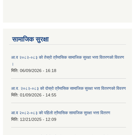
आ ब २०७७।७८ को लागी बेरोजगार व्यक्ति सूचीकरण सम्बन्धी सूचना ।।
आ ब २०७८।७९ को दोश्रो त्रैमासिक सामाजिक सुरक्षा भत्ता वितरण सम्बन्धी सूचना।।
सामाजिक सुरक्षा
आ व २०७४।७५ को मनहरी गाउँपालिका भित्र रहेका सामुदाियीक विद्यालयहरुको अन्तिम लेखा परिक्षकको लागि विद्यालयहरुबाट प्राप्त सिफारिस बमोजिम तपशिलका सुचिकृत रजिस्टर्ड अडिटरहरुलाई निम्न अनुसार विद्यालयहरुमा लेखा परिक्षण गर्नको लागि स्विकृती प्रदान गरिएको छ।
आ.व २०८२-०८३ को तेस्रो त्रैमासिक सामाजिक सुरक्षा भत्ता वितरणको विवरण
।
मिति:
06/09/2026 - 16:18
आ व २०७६।७७ को प्रगति प्रतिबेदन मनहरी गा पा।। मितिः २०७७ असार १०
आ.व. २०८२-०८३ को दोस्रो त्रैमासिक सामाजिक सुरक्षा भत्ता वितरणको विवरण
मिति:
01/09/2026 - 14:55
आ.व २०८२-०८३ को पहिलो त्रैमासिक सामाजिक सुरक्षा भत्ता वितरण
आ.ब.२०७४/७५ को लागि मौजुदा सूचिमा समावेश वा अद्यावधिक गर्ने सूचना
मिति:
12/21/2025 - 12:09
आन्तरिक मामिला तथा कानुन मन्त्रालयको द्वन्द्व प्रभावित परिवारलाई आर्थिक सहायता गर्ने कार्यक्रमको म्याद थप सम्बन्धी सूचना।।