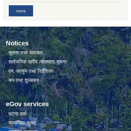
more
गाउँकार्यपालिकाको कार्यालय रजैयालाई कोरोना भाईरस निर्मलिकरण (डिस्ईन्फेकसन) गरिने सम्बन्धी सूचना।
Notices
सूचना तथा समाचार
सार्वजनिक खरीद /बोलपत्र सूचना
एन, कानुन तथा निर्देशिका
घटना दर्ता किताब डिजिटाईजेसन गर्नका लागी सेवा खरिद सम्बन्धमा ।।
कर तथा शुल्कहरु
eGov services
घटना दर्ता
सामाजिक सुरक्षा