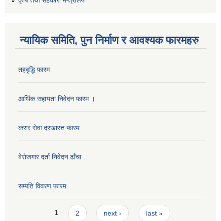
कृषि तथा सहकारी मन्त्रालय
न्यायिक समिति, पुन निर्माण र आवश्यक फारमहरु
तहवृद्धि फारम
आर्थिक सहायता निवेदन फारम ।
कार्यालय सहायक पदको लिखित परिक्षाको नतिजा प्रकाशन सम्बन्धी सूचना।।
करार सेवा दरखास्त फारम
बेरोजगार दर्ता निवेदन ढाँचा
कृषि विकास निर्देशनालय प्रदेश नं ३ को कृषि विकास कार्यक्रममा सहभागी हुन प्रस्ताव आह्वान सम्बन्धी सूचना
सम्पति विवरण फारम
Pages
1
2
next ›
last »