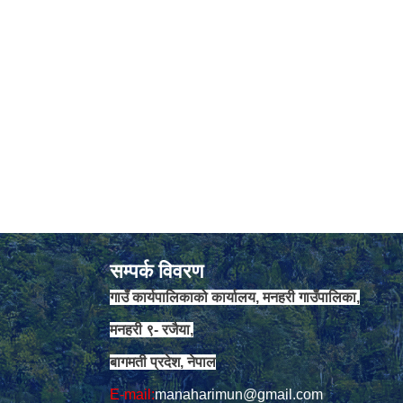
सम्पर्क विवरण
गाउँ कार्यपालिकाको कार्यालय, मनहरी गाउँपालिका,
मनहरी ९- रजैया,
बागमती प्रदेश, नेपाल
E-mail:
manaharimun@gmail.com