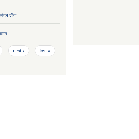
निवेदन ढाँचा
फारम
next ›
last »