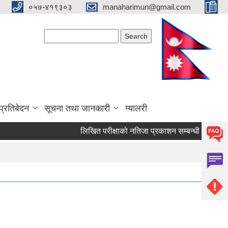
०५७-४१९३०३
manaharimun@gmail.com
Search form
Search
प्रतिबेदन
सूचना तथा जानकारी
ग्यालरी
लिखित परीक्षाको नतिजा प्रकाशन सम्बन्धी सूचना ।