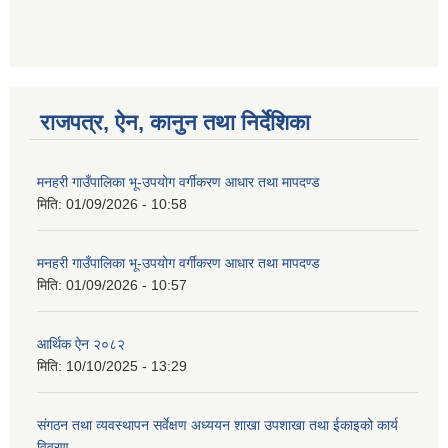
गणित विषयका शिक्षकहरुका लागी एक दिवसीय तलिम सम्बन्धी सूचना ।
राजपत्र, ऐन, कानुन तथा निर्देशिका
गणित, विज्ञान र अंग्रजी विषयका लागि क्रियाकलापमा आधारित सामाग्री अनुदान सम्बन्धी सूचना।।
मनहरी गाउँपालिका भू-उपयोग वर्गीकरण आधार तथा मापदण्ड
मिति:
01/09/2026 - 10:58
मनहरी गाउँपालिका भू-उपयोग वर्गीकरण आधार तथा मापदण्ड
गर्भवती महिलालाई पोषण प्याकेट (अण्डा) उपलब्ध गराउने सम्बन्धी सूचना
मिति:
01/09/2026 - 10:57
आर्थिक ऐन २०८२
मिति:
10/10/2025 - 13:29
संगठन तथा व्यवस्थापन सर्वेक्षण अध्ययन शाखा उपशाखा तथा ईकाइको कार्य
गाउँकार्यपालिकाको कार्यालय रजैया र यस कार्यालयबाट प्रवाह हुने सम्पुर्ण सेवाहरु बन्द रहने जानकारी सम्बन्धमा ।।।
विवरण