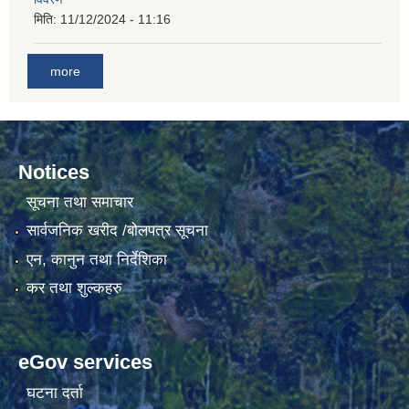
मिति:
11/12/2024 - 11:16
गाउँकार्यपालिकाको कार्यालय रजैयालाई कोरोना भाईरस निर्मलिकरण (डिस्ईन्फेकसन) गरिने सम्बन्धी सूचना।
more
Notices
सूचना तथा समाचार
सार्वजनिक खरीद /बोलपत्र सूचना
घटना दर्ता किताब डिजिटाईजेसन गर्नका लागी सेवा खरिद सम्बन्धमा ।।
एन, कानुन तथा निर्देशिका
कर तथा शुल्कहरु
eGov services
घटना दर्ता