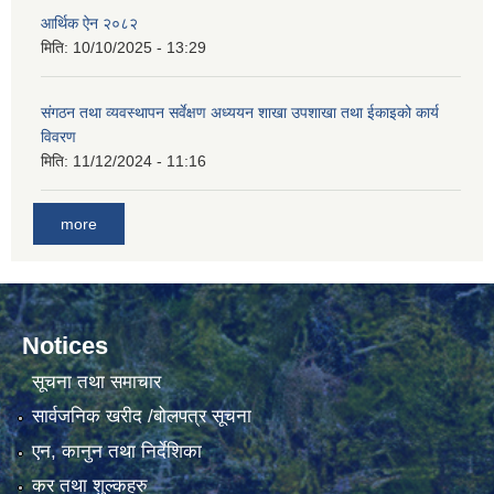
आर्थिक ऐन २०८२
मिति:
10/10/2025 - 13:29
गाउँकार्यपालिकाको कार्यालय रजैयालाई कोरोना भाईरस निर्मलिकरण (डिस्ईन्फेकसन) गरिने सम्बन्धी सूचना।
संगठन तथा व्यवस्थापन सर्वेक्षण अध्ययन शाखा उपशाखा तथा ईकाइको कार्य
विवरण
मिति:
11/12/2024 - 11:16
more
घटना दर्ता किताब डिजिटाईजेसन गर्नका लागी सेवा खरिद सम्बन्धमा ।।
Notices
सूचना तथा समाचार
सार्वजनिक खरीद /बोलपत्र सूचना
एन, कानुन तथा निर्देशिका
कर तथा शुल्कहरु