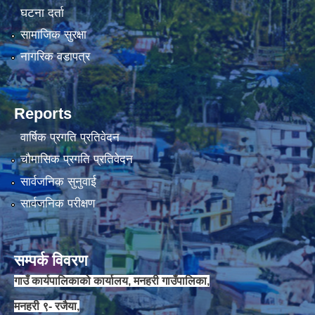
घटना दर्ता
सामाजिक सुरक्षा
चौकिदार र कार्यालय सहयोगी पदको मौखिक परिक्षा संचालन सम्बन्धि सूचना ।।
नागरिक वडापत्र
Reports
वार्षिक प्रगति प्रतिवेदन
चौमासिक प्रगति प्रतिवेदन
सार्वजनिक सुनुवाई
सार्वजनिक परीक्षण
जेष्ठ नागरिक कार्ड वितरणका लागी वडा कार्यालयलाई अख्तियार प्रत्यायोजन गरिएको सम्बन्धी सूचना ।।
सम्पर्क विवरण
गाउँ कार्यपालिकाको कार्यालय, मनहरी गाउँपालिका,
मनहरी ९- रजैया,