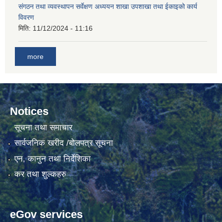
संगठन तथा व्यवस्थापन सर्वेक्षण अध्ययन शाखा उपशाखा तथा ईकाइको कार्य
विवरण
गाउँकार्यपालिकाको कार्यालय रजैयालाई कोरोना भाईरस निर्मलिकरण (डिस्ईन्फेकसन) गरिने सम्बन्धी सूचना।
मिति:
11/12/2024 - 11:16
more
Notices
सूचना तथा समाचार
घटना दर्ता किताब डिजिटाईजेसन गर्नका लागी सेवा खरिद सम्बन्धमा ।।
सार्वजनिक खरीद /बोलपत्र सूचना
एन, कानुन तथा निर्देशिका
कर तथा शुल्कहरु
eGov services