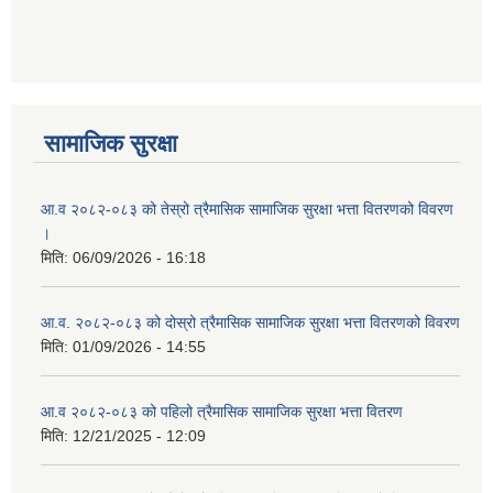
आ ब २०७७।७८ को लागी बेरोजगार व्यक्ति सूचीकरण सम्बन्धी सूचना ।।
आ ब २०७८।७९ को दोश्रो त्रैमासिक सामाजिक सुरक्षा भत्ता वितरण सम्बन्धी सूचना।।
सामाजिक सुरक्षा
आ व २०७४।७५ को मनहरी गाउँपालिका भित्र रहेका सामुदाियीक विद्यालयहरुको अन्तिम लेखा परिक्षकको लागि विद्यालयहरुबाट प्राप्त सिफारिस बमोजिम तपशिलका सुचिकृत रजिस्टर्ड अडिटरहरुलाई निम्न अनुसार विद्यालयहरुमा लेखा परिक्षण गर्नको लागि स्विकृती प्रदान गरिएको छ।
आ.व २०८२-०८३ को तेस्रो त्रैमासिक सामाजिक सुरक्षा भत्ता वितरणको विवरण
।
मिति:
06/09/2026 - 16:18
आ व २०७६।७७ को प्रगति प्रतिबेदन मनहरी गा पा।। मितिः २०७७ असार १०
आ.व. २०८२-०८३ को दोस्रो त्रैमासिक सामाजिक सुरक्षा भत्ता वितरणको विवरण
मिति:
01/09/2026 - 14:55
आ.व २०८२-०८३ को पहिलो त्रैमासिक सामाजिक सुरक्षा भत्ता वितरण
आ.ब.२०७४/७५ को लागि मौजुदा सूचिमा समावेश वा अद्यावधिक गर्ने सूचना
मिति:
12/21/2025 - 12:09
आन्तरिक मामिला तथा कानुन मन्त्रालयको द्वन्द्व प्रभावित परिवारलाई आर्थिक सहायता गर्ने कार्यक्रमको म्याद थप सम्बन्धी सूचना।।