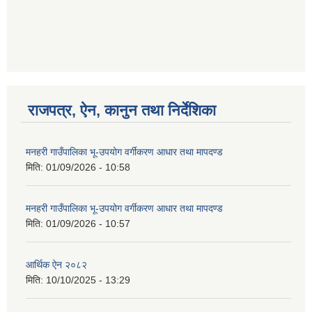
गणित विषयका शिक्षकहरुका लागी एक दिवसीय तलिम सम्बन्धी सूचना ।
राजपत्र, ऐन, कानुन तथा निर्देशिका
गणित, विज्ञान र अंग्रजी विषयका लागि क्रियाकलापमा आधारित सामाग्री अनुदान सम्बन्धी सूचना।।
मनहरी गाउँपालिका भू-उपयोग वर्गीकरण आधार तथा मापदण्ड
मिति:
01/09/2026 - 10:58
गर्भवती महिलालाई पोषण प्याकेट (अण्डा) उपलब्ध गराउने सम्बन्धी सूचना
मनहरी गाउँपालिका भू-उपयोग वर्गीकरण आधार तथा मापदण्ड
मिति:
01/09/2026 - 10:57
आर्थिक ऐन २०८२
मिति:
10/10/2025 - 13:29
गाउँकार्यपालिकाको कार्यालय रजैया र यस कार्यालयबाट प्रवाह हुने सम्पुर्ण सेवाहरु बन्द रहने जानकारी सम्बन्धमा ।।।