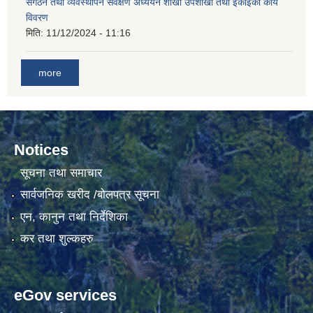
संगठन तथा व्यवस्थापन सर्वेक्षण अध्ययन शाखा उपशाखा तथा ईकाइको कार्य
विवरण
मिति:
11/12/2024 - 11:16
गाउँकार्यपालिकाको कार्यालय रजैयालाई कोरोना भाईरस निर्मलिकरण (डिस्ईन्फेकसन) गरिने सम्बन्धी सूचना।
more
Notices
सूचना तथा समाचार
घटना दर्ता किताब डिजिटाईजेसन गर्नका लागी सेवा खरिद सम्बन्धमा ।।
सार्वजनिक खरीद /बोलपत्र सूचना
एन, कानुन तथा निर्देशिका
कर तथा शुल्कहरु
eGov services