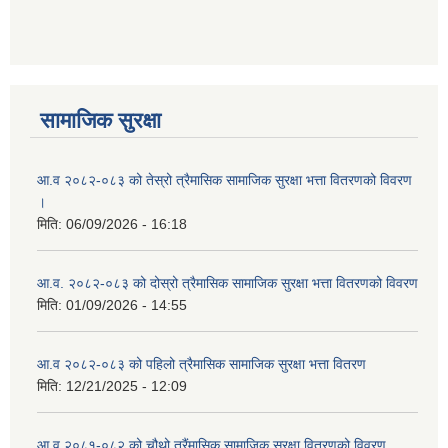
आ ब २०७७।७८ को लागी बेरोजगार व्यक्ति सूचीकरण सम्बन्धी सूचना ।।
आ ब २०७८।७९ को दोश्रो त्रैमासिक सामाजिक सुरक्षा भत्ता वितरण सम्बन्धी सूचना।।
सामाजिक सुरक्षा
आ व २०७४।७५ को मनहरी गाउँपालिका भित्र रहेका सामुदाियीक विद्यालयहरुको अन्तिम लेखा परिक्षकको लागि विद्यालयहरुबाट प्राप्त सिफारिस बमोजिम तपशिलका सुचिकृत रजिस्टर्ड अडिटरहरुलाई निम्न अनुसार विद्यालयहरुमा लेखा परिक्षण गर्नको लागि स्विकृती प्रदान गरिएको छ।
आ.व २०८२-०८३ को तेस्रो त्रैमासिक सामाजिक सुरक्षा भत्ता वितरणको विवरण
।
मिति:
06/09/2026 - 16:18
आ व २०७६।७७ को प्रगति प्रतिबेदन मनहरी गा पा।। मितिः २०७७ असार १०
आ.व. २०८२-०८३ को दोस्रो त्रैमासिक सामाजिक सुरक्षा भत्ता वितरणको विवरण
मिति:
01/09/2026 - 14:55
आ.व २०८२-०८३ को पहिलो त्रैमासिक सामाजिक सुरक्षा भत्ता वितरण
आ.ब.२०७४/७५ को लागि मौजुदा सूचिमा समावेश वा अद्यावधिक गर्ने सूचना
मिति:
12/21/2025 - 12:09
आ.व २०८१-०८२ को चौथो त्रैंमासिक सामाजिक सुरक्षा वितरणको विवरण
आन्तरिक मामिला तथा कानुन मन्त्रालयको द्वन्द्व प्रभावित परिवारलाई आर्थिक सहायता गर्ने कार्यक्रमको म्याद थप सम्बन्धी सूचना।।