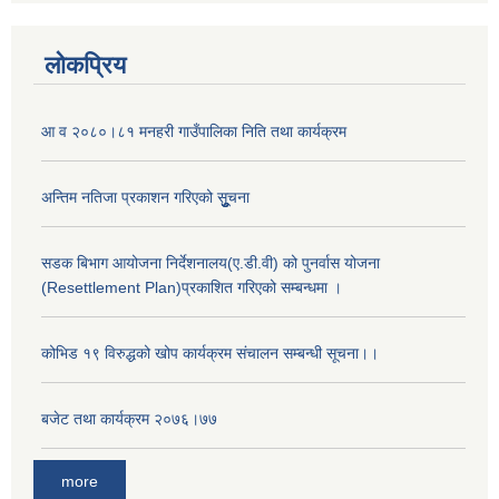
लोकप्रिय
आ व २०८०।८१ मनहरी गाउँपालिका निति तथा कार्यक्रम
अन्तिम नतिजा प्रकाशन गरिएको सूुुुुचना
सडक बिभाग आयोजना निर्देशनालय(ए.डी.वी) को पुनर्वास योजना
(Resettlement Plan)प्रकाशित गरिएको सम्बन्धमा ।
अनुदानको मल विक्री विक्रि वितरणका लागी सहकारी संस्था सूचिकृत सम्बन्धी सूचना ।।
कोभिड १९ विरुद्धको खोप कार्यक्रम संचालन सम्बन्धी सूचना।।
बजेट तथा कार्यक्रम २०७६।७७
more