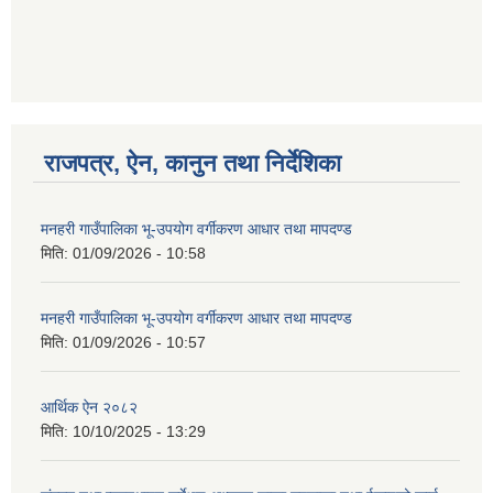
गणित विषयका शिक्षकहरुका लागी एक दिवसीय तलिम सम्बन्धी सूचना ।
राजपत्र, ऐन, कानुन तथा निर्देशिका
गणित, विज्ञान र अंग्रजी विषयका लागि क्रियाकलापमा आधारित सामाग्री अनुदान सम्बन्धी सूचना।।
मनहरी गाउँपालिका भू-उपयोग वर्गीकरण आधार तथा मापदण्ड
मिति:
01/09/2026 - 10:58
गर्भवती महिलालाई पोषण प्याकेट (अण्डा) उपलब्ध गराउने सम्बन्धी सूचना
मनहरी गाउँपालिका भू-उपयोग वर्गीकरण आधार तथा मापदण्ड
मिति:
01/09/2026 - 10:57
आर्थिक ऐन २०८२
मिति:
10/10/2025 - 13:29
गाउँकार्यपालिकाको कार्यालय रजैया र यस कार्यालयबाट प्रवाह हुने सम्पुर्ण सेवाहरु बन्द रहने जानकारी सम्बन्धमा ।।।