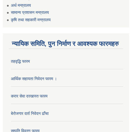
अर्थ मन्त्रालय
सामान्य प्रशासन मन्त्रालय
कृषि तथा सहकारी मन्त्रालय
न्यायिक समिति, पुन निर्माण र आवश्यक फारमहरु
तहवृद्धि फारम
कार्यालय सहायक पदको लिखित परिक्षाको नतिजा प्रकाशन सम्बन्धी सूचना।।
आर्थिक सहायता निवेदन फारम ।
करार सेवा दरखास्त फारम
कृषि विकास निर्देशनालय प्रदेश नं ३ को कृषि विकास कार्यक्रममा सहभागी हुन प्रस्ताव आह्वान सम्बन्धी सूचना
बेरोजगार दर्ता निवेदन ढाँचा
सम्पति विवरण फारम