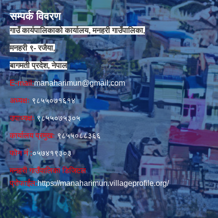
सम्पर्क विवरण
गाउँ कार्यपालिकाको कार्यालय, मनहरी गाउँपालिका,
मनहरी ९- रजैया,
बागमती प्रदेश, नेपाल
E-mail:
manaharimun@gmail.com
अध्यक्षः
९८५५०७१६१४
उपाध्यक्षः
९८५५०७५३०५
कार्यालय प्रमुखः
९८५५०८८३६६
फोन नं‍‌ :
०५७४१९३०३
मनहरी गाउँपालिका डिजिटल
प्रोफाईल:
https://manaharimun.villageprofile.org/