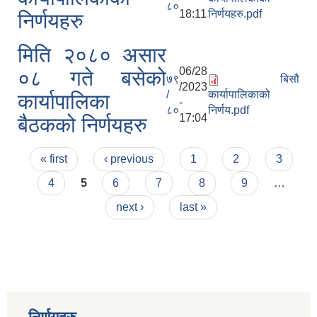
८०
18:11
निर्णयहरु.pdf
निर्णयहरु
मिति २०८० असार
06/28
०८ गते बसेको
७९
बिसौ
/2023
/
कार्यापालिकाको
कार्यापालिका
-
८०
निर्णय.pdf
17:04
बैठकको निर्णयहरु
Pages
« first
‹ previous
1
2
3
4
5
6
7
8
9
…
next ›
last »