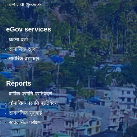
कर तथा शुल्कहरु
eGov services
घटना दर्ता
सामाजिक सुरक्षा
नागरिक वडापत्र
Reports
वार्षिक प्रगति प्रतिवेदन
चौमासिक प्रगति प्रतिवेदन
सार्वजनिक सुनुवाई
सार्वजनिक परीक्षण