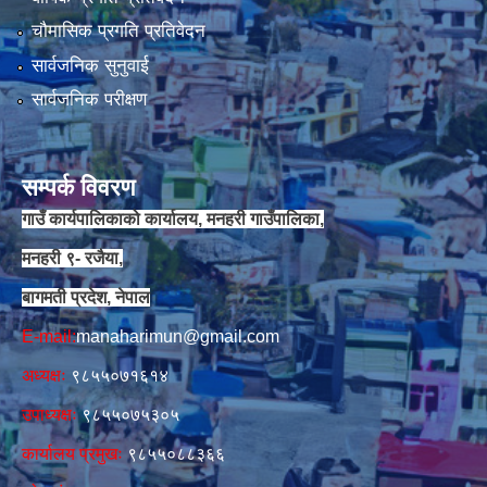
चौमासिक प्रगति प्रतिवेदन
सार्वजनिक सुनुवाई
सार्वजनिक परीक्षण
सम्पर्क विवरण
गाउँ कार्यपालिकाको कार्यालय, मनहरी गाउँपालिका,
मनहरी ९- रजैया,
बागमती प्रदेश, नेपाल
E-mail:
manaharimun@gmail.com
अध्यक्षः
९८५५०७१६१४
उपाध्यक्षः
९८५५०७५३०५
कार्यालय प्रमुखः
९८५५०८८३६६