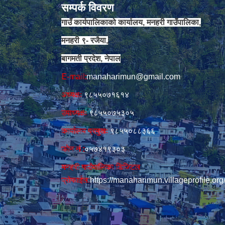
सम्पर्क विवरण
गाउँ कार्यपालिकाको कार्यालय, मनहरी गाउँपालिका,
मनहरी ९- रजैया,
बागमती प्रदेश, नेपाल
E-mail:
manaharimun@gmail.com
अध्यक्षः
९८५५०७१६१४
उपाध्यक्षः
९८५५०७५३०५
कार्यालय प्रमुखः
९८५५०८८३६६
फोन नं‍‌ :
०५७४१९३०३
मनहरी गाउँपालिका डिजिटल
प्रोफाईल:
https://manaharimun.villageprofile.org