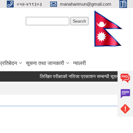
०५७-४१९३०३
manaharimun@gmail.com
Search form
Search
प्रतिबेदन
सूचना तथा जानकारी
ग्यालरी
लिखित परीक्षाको नतिजा प्रकाशन सम्बन्धी सूचना ।
दररेट 