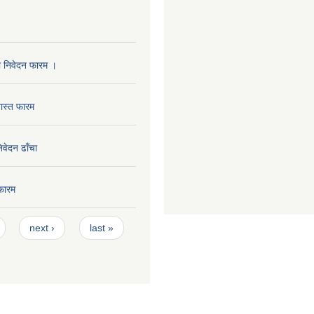
ा निवेदन फारम ।
ास्त फारम
निवेदन ढाँचा
फारम
next ›
last »