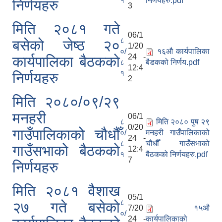
१
निर्णयहरु.pdf
निर्णयहरु
3
मिति २०८१ गते
06/1
८
बसेको जेष्ठ २०
1/20
०/
१६‍‍औ कार्यपालिका
24 -
कार्यपालिका बैठकको
८
बैडकको निर्णय.pdf
12:4
१
निर्णयहरु
2
मिति २०८०/०९/२९
मनहरी
06/1
८
मिति २०८० पुष २९
0/20
गाउँपालिकाको चौधौँ
०/
मनहरी गाउँपालिकाको
24 -
८
चौधौँ गाउँसभाको
गाउँसभाको बैठकको
12:4
१
बैठकको निर्णयहरु.pdf
7
निर्णयहरु
मिति २०८१ वैशाख
05/1
८
२७ गते बसेको
7/20
१५औ
०/
24 -
कार्यपालिकाको