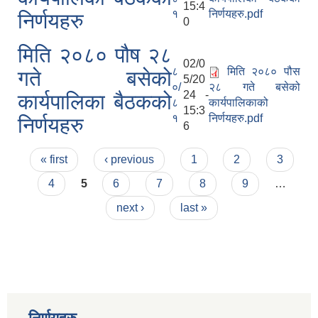
15:4
१
निर्णयहरु.pdf
निर्णयहरु
0
मिति २०८० पौष २८
02/0
८
मिति २०८० पौस
गते बसेको
5/20
०/
२८ गते बसेको
24 -
कार्यपालिका बैठकको
८
कार्यपालिकाको
15:3
१
निर्णयहरु.pdf
निर्णयहरु
6
Pages
« first
‹ previous
1
2
3
4
5
6
7
8
9
…
next ›
last »