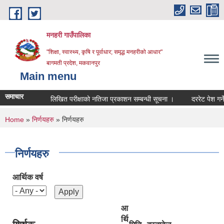
Skip to main content
मनहरी गाउँपालिका
"शिक्षा, स्वास्थ्य, कृषि र पूर्वाधार; समृद्ध मनहरीको आधार"
बागमती प्रदेश, मकवानपुर
Main menu
समाचार
लिखित परीक्षाको नतिजा प्रकाशन सम्बन्धी सूचना ।
दररेट पेश गर्ने सम्बन
You are here
Home
»
निर्णयहरु
» निर्णयहरु
निर्णयहरु
आर्थिक वर्ष
आ
र्थि