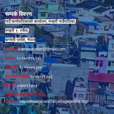
सम्पर्क विवरण
गाउँ कार्यपालिकाको कार्यालय, मनहरी गाउँपालिका,
मनहरी ९- रजैया,
बागमती प्रदेश, नेपाल
E-mail:
manaharimun@gmail.com
अध्यक्षः
९८५५०७१६१४
उपाध्यक्षः
९८५५०७५३०५
कार्यालय प्रमुखः
९८५५०८८३६६
फोन नं‍‌ :
०५७४१९३०३
मनहरी गाउँपालिका डिजिटल
प्रोफाईल:
https://manaharimun.villageprofile.org/