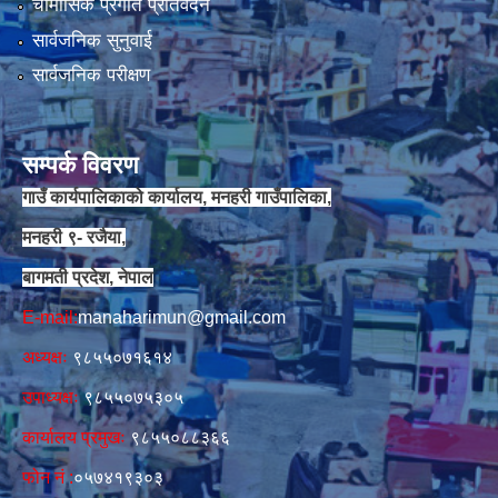
चौमासिक प्रगति प्रतिवेदन
सार्वजनिक सुनुवाई
सार्वजनिक परीक्षण
सम्पर्क विवरण
गाउँ कार्यपालिकाको कार्यालय, मनहरी गाउँपालिका,
मनहरी ९- रजैया,
बागमती प्रदेश, नेपाल
E-mail:
manaharimun@gmail.com
अध्यक्षः
९८५५०७१६१४
उपाध्यक्षः
९८५५०७५३०५
कार्यालय प्रमुखः
९८५५०८८३६६
फोन नं‍‌ :
०५७४१९३०३