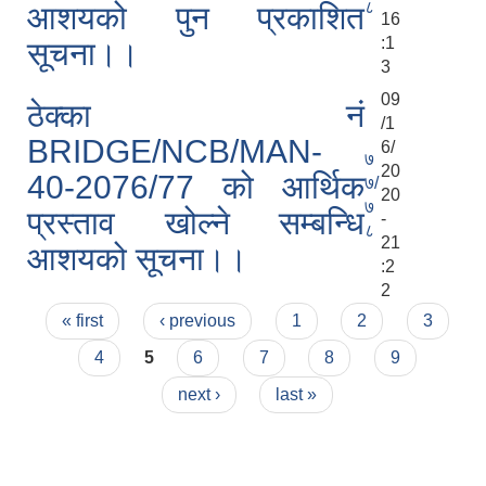
८
आशयको पुन प्रकाशित
16
नदीजन्य श्रोत उत्खनन् र भण्डारणको शिलवन्दि बोलपत्र आव्हान सम्बन्धी सूचना
:1
सूचना।।
3
09
ठेक्का नं
/1
BRIDGE/NCB/MAN-
6/
७
20
40-2076/77 को आर्थिक
७/
20
७
प्रस्ताव खोल्ने सम्बन्धि
-
८
21
आशयको सूचना।।
:2
2
Pages
« first
‹ previous
1
2
3
4
5
6
7
8
9
next ›
last »