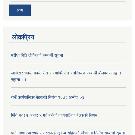
अन्य
लोकप्रिय
परीक्षा मिति तोकिएको सम्बन्धी सूचना ।
लामिटार चकरी मकरी रोड र ज्यामिरै रोड स्तरिकरण सम्बन्धी बोलपत्र आह्वान
सूचना ।।
मनहरी वडा नं ५ वसन्तपुरमा डिप बोरिङ निर्माणको लागि बोलपत्र आह्वान सम्बन्धी सूचना।।
गाउँ कार्यपालिका बैठकको निर्णय २०७८ असोज ०६
मेशिनरी औजारआपूर्ती सम्बन्धी सिलबन्दी दरभाउ पत्र आह्वानको सूचना ।
मिति २०८२ असार ५ गते बसेको कार्यपालिका बैठकको निर्णय
पानी तथा स्वास्थय र सरसफाई सुविधा सहितको शौचालय निर्माण सम्बन्धी सूचना
मोटरसाईकल खरिद सम्बन्धी सिलबन्दी दरभाउपत्र आह्वान गरिएकफ सूचना ।।