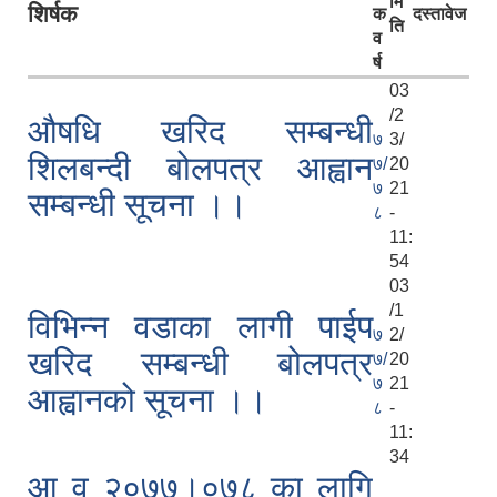
मि
शिर्षक
क
दस्तावेज
ति
व
र्ष
03
/2
औषधि खरिद सम्बन्धी
७
3/
शिलबन्दी बोलपत्र आह्वान
७/
20
७
21
सम्बन्धी सूचना ।।
८
-
11:
54
03
/1
विभिन्न वडाका लागी पाईप
७
2/
खरिद सम्बन्धी बोलपत्र
७/
20
७
21
आह्वानको सूचना ।।
८
-
11:
34
आ व २०७७।०७८ का लागि