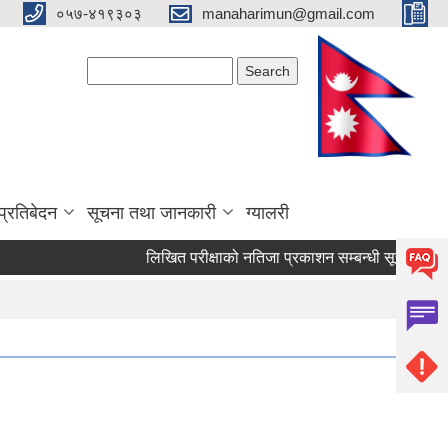
०५७-४१९३०३
manaharimun@gmail.com
Search form
Search
प्रतिबेदन
सूचना तथा जानकारी
ग्यालरी
लिखित परीक्षाको नतिजा प्रकाशन सम्बन्धी सूचना ।
द