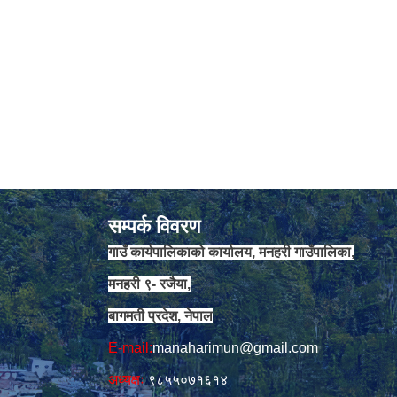
सम्पर्क विवरण
गाउँ कार्यपालिकाको कार्यालय, मनहरी गाउँपालिका,
मनहरी ९- रजैया,
बागमती प्रदेश, नेपाल
E-mail:
manaharimun@gmail.com
अध्यक्षः
९८५५०७१६१४