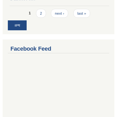
Pages
1
2
next ›
last »
अन्य
Facebook Feed