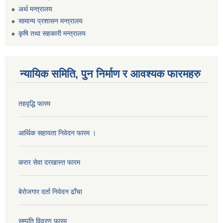
अर्थ मन्त्रालय
सामान्य प्रशासन मन्त्रालय
यान्त्रिक उपकरणहरु आपुर्ती सम्बन्धी सिलबन्दी बोलपत्र आह्वानको सूचना ।
कृषि तथा सहकारी मन्त्रालय
न्यायिक समिति, पुन निर्माण र आवश्यक फारमहरु
विभिन्न वडाका लागी पाईप खरिद सम्बन्धी बोलपत्र आह्वानको सूचना ।।
तहवृद्धि फारम
आर्थिक सहायता निवेदन फारम ।
करार सेवा दरखास्त फारम
सवारी साधन खरिद सम्बन्धी शिलबन्दी प्रस्ताब आअह्वान सम्बन्धी सूचना ।।
बेरोजगार दर्ता निवेदन ढाँचा
१५ बेडको मनहरी अस्पताल निर्माणको बोलपत्र आह्वान सम्बन्धी सूचना ।।
सम्पति विवरण फारम