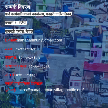
सम्पर्क विवरण
गाउँ कार्यपालिकाको कार्यालय, मनहरी गाउँपालिका,
मनहरी ९- रजैया,
बागमती प्रदेश, नेपाल
E-mail:
manaharimun@gmail.com
अध्यक्षः
९८५५०७१६१४
उपाध्यक्षः
९८५५०७५३०५
कार्यालय प्रमुखः
९८५५०८८३६६
फोन नं‍‌ :
०५७४१९३०३
मनहरी गाउँपालिका डिजिटल
प्रोफाईल:
https://manaharimun.villageprofile.org/