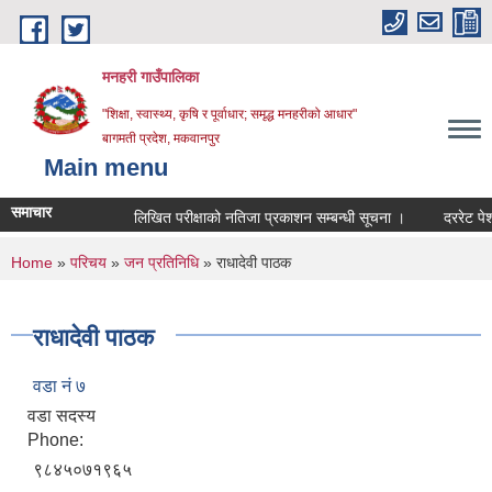
Skip to main content
मनहरी गाउँपालिका
"शिक्षा, स्वास्थ्य, कृषि र पूर्वाधार; समृद्ध मनहरीको आधार"
बागमती प्रदेश, मकवानपुर
Main menu
समाचार
लिखित परीक्षाको नतिजा प्रकाशन सम्बन्धी सूचना ।
दररेट पेश गर्न
You are here
Home
»
परिचय
»
जन प्रतिनिधि
» राधादेवी पाठक
राधादेवी पाठक
वडा नं ७
वडा सदस्य
Phone:
९८४५०७१९६५