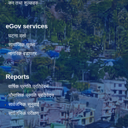
कर तथा शुल्कहरु
eGov services
घटना दर्ता
सामाजिक सुरक्षा
नागरिक वडापत्र
Reports
वार्षिक प्रगति प्रतिवेदन
चौमासिक प्रगति प्रतिवेदन
सार्वजनिक सुनुवाई
सार्वजनिक परीक्षण