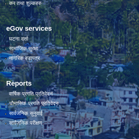
कर तथा शुल्कहरु
eGov services
घटना दर्ता
सामाजिक सुरक्षा
नागरिक वडापत्र
Reports
वार्षिक प्रगति प्रतिवेदन
चौमासिक प्रगति प्रतिवेदन
सार्वजनिक सुनुवाई
सार्वजनिक परीक्षण