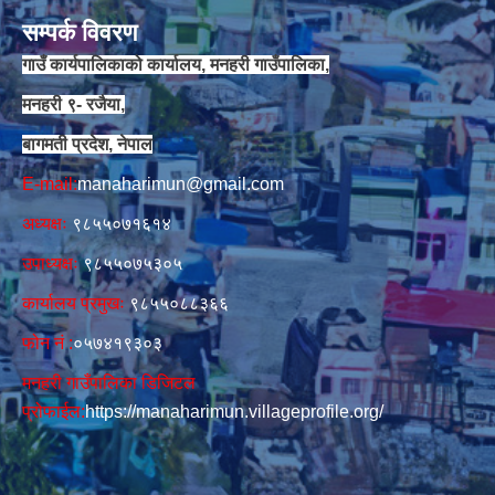
सम्पर्क विवरण
गाउँ कार्यपालिकाको कार्यालय, मनहरी गाउँपालिका,
मनहरी ९- रजैया,
बागमती प्रदेश, नेपाल
E-mail:
manaharimun@gmail.com
अध्यक्षः
९८५५०७१६१४
उपाध्यक्षः
९८५५०७५३०५
कार्यालय प्रमुखः
९८५५०८८३६६
फोन नं‍‌ :
०५७४१९३०३
मनहरी गाउँपालिका डिजिटल
प्रोफाईल:
https://manaharimun.villageprofile.org/