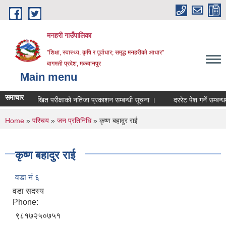
Skip to main content
मनहरी गाउँपालिका
"शिक्षा, स्वास्थ्य, कृषि र पूर्वाधार; समृद्ध मनहरीको आधार"
बागमती प्रदेश, मकवानपुर
Main menu
समाचार
लिखित परीक्षाको नतिजा प्रकाशन सम्बन्धी सूचना ।
दररेट पेश गर्ने सम्बन्धमा ।
You are here
Home
»
परिचय
»
जन प्रतिनिधि
» कृष्ण बहादुर राई
कृष्ण बहादुर राई
वडा नं ६
वडा सदस्य
Phone:
९८१७२५०७५१