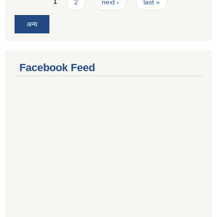
Pages
1
2
next ›
last »
अन्य
Facebook Feed