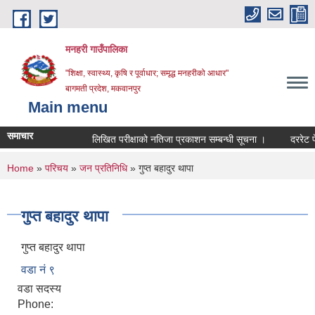
Skip to main content
मनहरी गाउँपालिका
"शिक्षा, स्वास्थ्य, कृषि र पूर्वाधार; समृद्ध मनहरीको आधार"
बागमती प्रदेश, मकवानपुर
Main menu
समाचार
लिखित परीक्षाको नतिजा प्रकाशन सम्बन्धी सूचना ।
दररेट पेश गर्न
You are here
Home
»
परिचय
»
जन प्रतिनिधि
» गुप्त बहादुर थापा
गुप्त बहादुर थापा
गुप्त बहादुर थापा
वडा नं ९
वडा सदस्य
Phone: