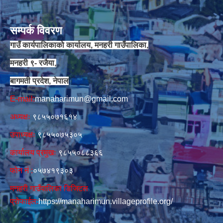
सम्पर्क विवरण
गाउँ कार्यपालिकाको कार्यालय, मनहरी गाउँपालिका,
मनहरी ९- रजैया,
बागमती प्रदेश, नेपाल
E-mail:
manaharimun@gmail.com
अध्यक्षः
९८५५०७१६१४
उपाध्यक्षः
९८५५०७५३०५
कार्यालय प्रमुखः
९८५५०८८३६६
फोन नं‍‌ :
०५७४१९३०३
मनहरी गाउँपालिका डिजिटल
प्रोफाईल:
https://manaharimun.villageprofile.org/