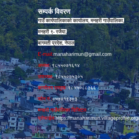
सम्पर्क विवरण
गाउँ कार्यपालिकाको कार्यालय, मनहरी गाउँपालिका,
मनहरी ९- रजैया,
बागमती प्रदेश, नेपाल
E-mail:
manaharimun@gmail.com
अध्यक्षः
९८५५०७१६१४
उपाध्यक्षः
९८५५०७५३०५
कार्यालय प्रमुखः
९८५५०८८३६६
फोन नं‍‌ :
०५७४१९३०३
मनहरी गाउँपालिका डिजिटल
प्रोफाईल:
https://manaharimun.villageprofile.org