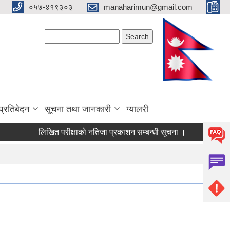
०५७-४१९३०३
manaharimun@gmail.com
Search form
Search
प्रतिबेदन
सूचना तथा जानकारी
ग्यालरी
लिखित परीक्षाको नतिजा प्रकाशन सम्बन्धी सूचना ।
दररेट पेश गर्ने स