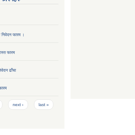
ा निवेदन फारम ।
ास्त फारम
निवेदन ढाँचा
फारम
next ›
last »