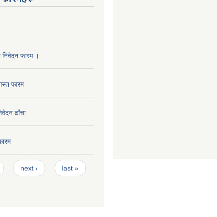
ा निवेदन फारम ।
ास्त फारम
निवेदन ढाँचा
फारम
next ›
last »