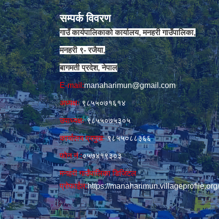
सम्पर्क विवरण
गाउँ कार्यपालिकाको कार्यालय, मनहरी गाउँपालिका,
मनहरी ९- रजैया,
बागमती प्रदेश, नेपाल
E-mail:
manaharimun@gmail.com
अध्यक्षः
९८५५०७१६१४
उपाध्यक्षः
९८५५०७५३०५
कार्यालय प्रमुखः
९८५५०८८३६६
फोन नं‍‌ :
०५७४१९३०३
मनहरी गाउँपालिका डिजिटल
प्रोफाईल:
https://manaharimun.villageprofile.org