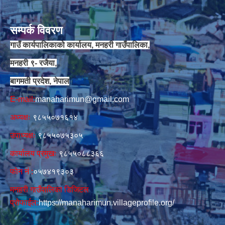
सम्पर्क विवरण
गाउँ कार्यपालिकाको कार्यालय, मनहरी गाउँपालिका,
मनहरी ९- रजैया,
बागमती प्रदेश, नेपाल
E-mail:
manaharimun@gmail.com
अध्यक्षः
९८५५०७१६१४
उपाध्यक्षः
९८५५०७५३०५
कार्यालय प्रमुखः
९८५५०८८३६६
फोन नं‍‌ :
०५७४१९३०३
मनहरी गाउँपालिका डिजिटल
प्रोफाईल:
https://manaharimun.villageprofile.org/