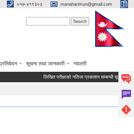
०५७-४१९३०३
manaharimun@gmail.com
Search form
Search
प्रतिबेदन
सूचना तथा जानकारी
ग्यालरी
लिखित परीक्षाको नतिजा प्रकाशन सम्बन्धी सूचना ।
दरर