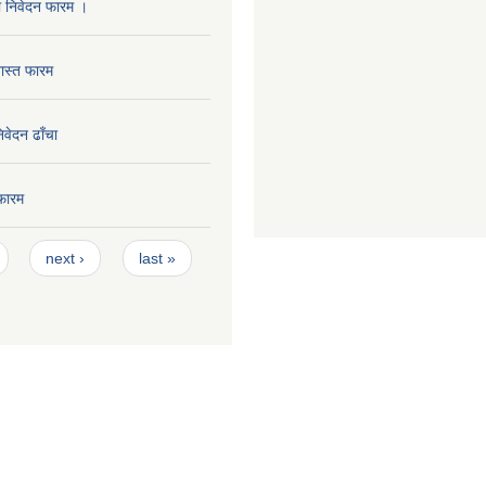
ा निवेदन फारम ।
ास्त फारम
निवेदन ढाँचा
फारम
next ›
last »