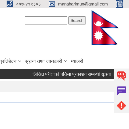
०५७-४१९३०३
manaharimun@gmail.com
Search form
Search
प्रतिबेदन
सूचना तथा जानकारी
ग्यालरी
लिखित परीक्षाको नतिजा प्रकाशन सम्बन्धी सूचना ।
दररेट पेश 