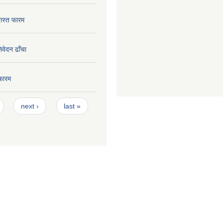
ास्त फारम
निवेदन ढाँचा
फारम
next ›
last »