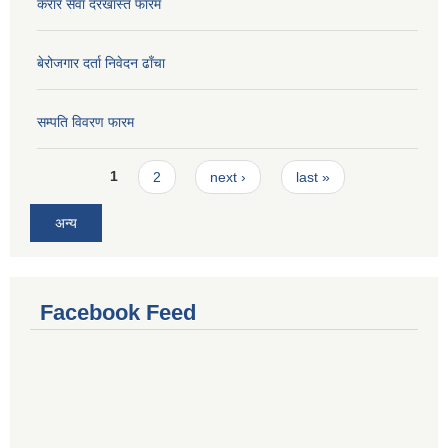
करार सेवा दरखास्त फारम
बेरोजगार दर्ता निवेदन ढाँचा
सम्पति विवरण फारम
Pages
1
2
next ›
last »
अन्य
Facebook Feed