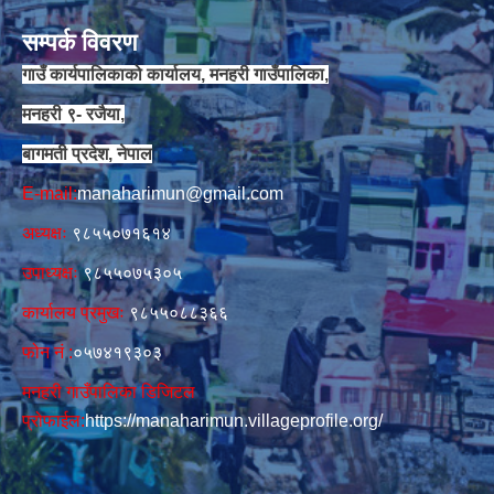
सम्पर्क विवरण
गाउँ कार्यपालिकाको कार्यालय, मनहरी गाउँपालिका,
मनहरी ९- रजैया,
बागमती प्रदेश, नेपाल
E-mail:
manaharimun@gmail.com
अध्यक्षः
९८५५०७१६१४
उपाध्यक्षः
९८५५०७५३०५
कार्यालय प्रमुखः
९८५५०८८३६६
फोन नं‍‌ :
०५७४१९३०३
मनहरी गाउँपालिका डिजिटल
प्रोफाईल:
https://manaharimun.villageprofile.org/