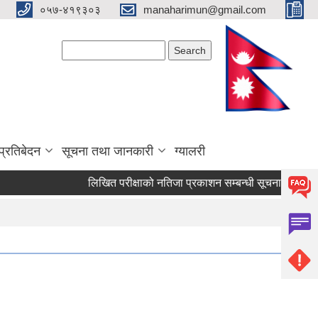
०५७-४१९३०३
manaharimun@gmail.com
Search form
Search
प्रतिबेदन
सूचना तथा जानकारी
ग्यालरी
लिखित परीक्षाको नतिजा प्रकाशन सम्बन्धी सूचना ।
दररेट पे