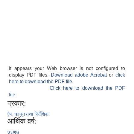
It appears your Web browser is not configured to
display PDF files.
Download adobe Acrobat
or
click
here to download the PDF file.
टोल विकास संस्था संचालन कार्यविधि-२०७५-मनहरी गाउँपालिका, रजैया मकवानपुर
Click here to download the PDF
file.
प्रकार:
ऐन, कानुन तथा निर्देशिका
आर्थिक वर्ष:
न्यायिक समितिले उजुरीको कारबाही किनारा गर्दा अपनाउनपर्ने कार्यविधिका सम्बन्धमा व्यवस्था गर्न बनेको विधेएक
७६/७७