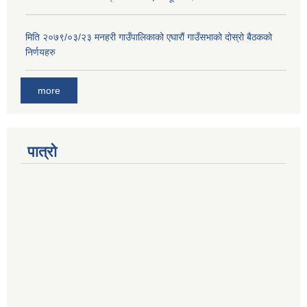
मनहरी गाउँपालिकामा बिपत जेाखिम न्युनीकरणा तथा व्यवस्थापन गर्न बनेकेा एेन –२०७५
मिति २०७९/०३/२३ मनहरी गाउँपालिकाको एघारौं गाउँसभाको दोस्रो बैठकको
निर्णयहरु
more
पात्रो
विपद व्यवस्थापन विशेष कोष संचालन तथा व्यवस्थापन कार्यविधि, २०७५