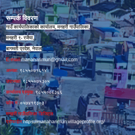
सम्पर्क विवरण
गाउँ कार्यपालिकाको कार्यालय, मनहरी गाउँपालिका,
मनहरी ९- रजैया,
बागमती प्रदेश, नेपाल
E-mail:
manaharimun@gmail.com
अध्यक्षः
९८५५०७१६१४
उपाध्यक्षः
९८५५०७५३०५
कार्यालय प्रमुखः
९८५५०८८३६६
फोन नं‍‌ :
०५७४१९३०३
मनहरी गाउँपालिका डिजिटल
प्रोफाईल:
https://manaharimun.villageprofile.org/