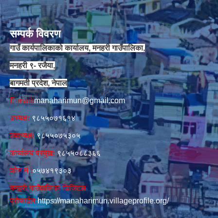
सम्पर्क विवरण
गाउँ कार्यपालिकाको कार्यालय, मनहरी गाउँपालिका,
मनहरी ९- रजैया,
बागमती प्रदेश, नेपाल
E-mail:
manaharimun@gmail.com
अध्यक्षः
९८५५०७१६१४
उपाध्यक्षः
९८५५०७५३०५
कार्यालय प्रमुखः
९८५५०८८३६६
फोन नं‍‌ :
०५७४१९३०३
मनहरी गाउँपालिका डिजिटल
प्रोफाईल:
https://manaharimun.villageprofile.org/