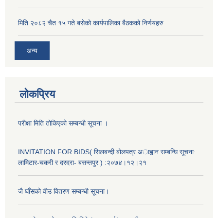
मिति २०८२ चैत १५ गते बसेको कार्यपालिका बैठकको निर्णयहरु
अन्य
लोकप्रिय
मनहरी गाउँपालिकाकेा अर्थिक कार्यविधि नियमित तथा व्यवस्थित गर्न बनेकेा विधेयक–२०७४
परीक्षा मिति तोकिएको सम्बन्धी सूचना ।
मनहरी गाउँपालिकाको आर्थिक कार्यविधि नियमित तथा व्यवस्थित गर्न बनेको कानुन २०७५
INVITATION FOR BIDS( सिलबन्दी बोलपत्र अाह्वान सम्बन्धि सूचना:
लामिटार-चकरी र दरदरा- बसन्तपुर ) :२०७४।१२।२१
मनहरी गाउँपालिकाको निर्णय वा आदेश प्रमाणीकरण कार्यविधि नियमावली
जै घाँसको वीउ वितरण सम्बन्धी सूचना।